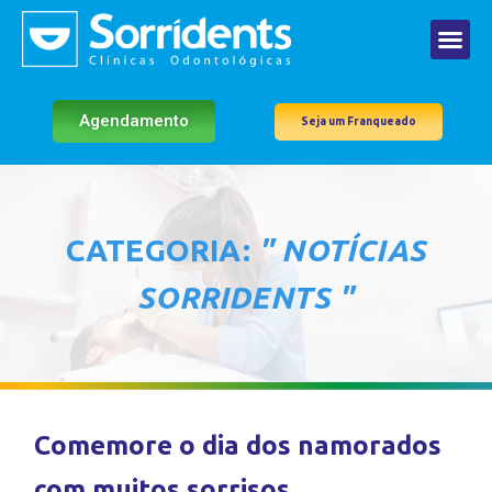
Agendamento
Seja um Franqueado
CATEGORIA:
" NOTÍCIAS
SORRIDENTS "
Comemore o dia dos namorados
com muitos sorrisos