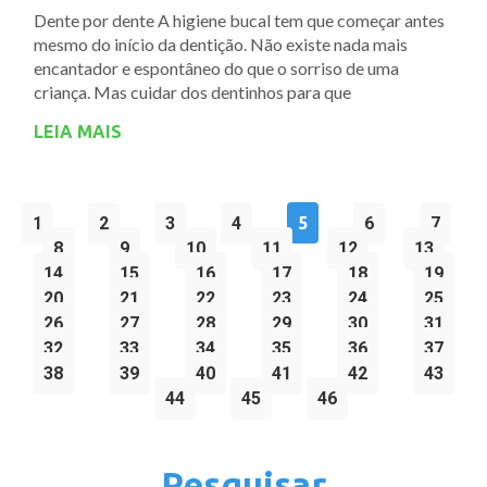
Dente por dente A higiene bucal tem que começar antes
mesmo do início da dentição. Não existe nada mais
encantador e espontâneo do que o sorriso de uma
criança. Mas cuidar dos dentinhos para que
LEIA MAIS
1
2
3
4
5
6
7
8
9
10
11
12
13
14
15
16
17
18
19
20
21
22
23
24
25
26
27
28
29
30
31
32
33
34
35
36
37
38
39
40
41
42
43
44
45
46
Pesquisar