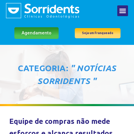
Agendamento
Seja um Franqueado
CATEGORIA:
" NOTÍCIAS
SORRIDENTS "
Equipe de compras não mede
esforços e alcança resultados