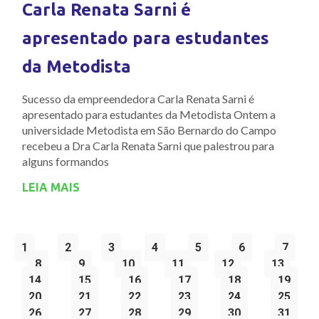
Carla Renata Sarni é
apresentado para estudantes
da Metodista
Sucesso da empreendedora Carla Renata Sarni é
apresentado para estudantes da Metodista Ontem a
universidade Metodista em São Bernardo do Campo
recebeu a Dra Carla Renata Sarni que palestrou para
alguns formandos
LEIA MAIS
1
2
3
4
5
6
7
8
9
10
11
12
13
14
15
16
17
18
19
20
21
22
23
24
25
26
27
28
29
30
31