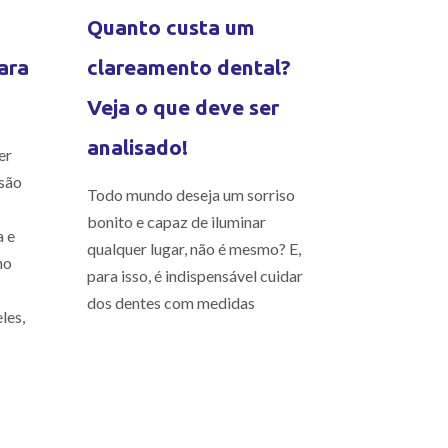
Quanto custa um
ara
clareamento dental?
Veja o que deve ser
analisado!
er
são
Todo mundo deseja um sorriso
bonito e capaz de iluminar
a e
qualquer lugar, não é mesmo? E,
mo
para isso, é indispensável cuidar
dos dentes com medidas
les,