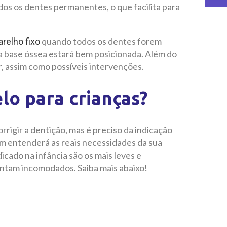
os os dentes permanentes, o que facilita para
quando todos os dentes forem
arelho fixo
ua base óssea estará bem posicionada. Além do
, assim como possíveis intervenções.
o para crianças?
rrigir a dentição, mas é preciso da indicação
uem entenderá as reais necessidades da sua
icado na infância são os mais leves e
intam incomodados. Saiba mais abaixo!