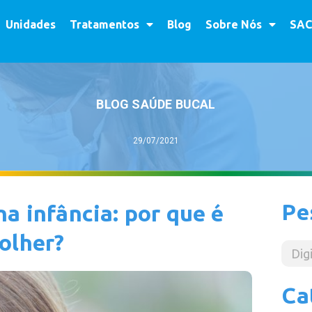
Unidades
Tratamentos
Blog
Sobre Nós
SAC
BLOG SAÚDE BUCAL
29/07/2021
Pe
a infância: por que é
olher?
Ca