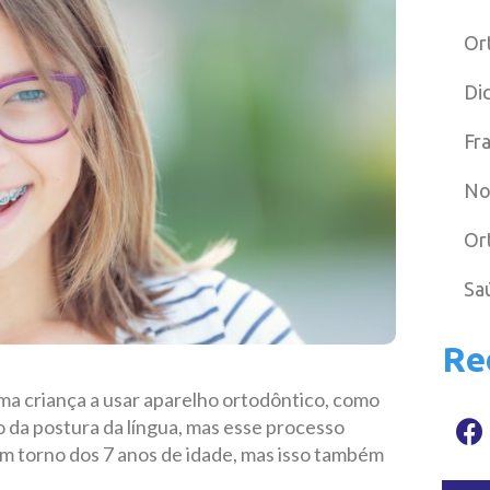
Or
Di
Fr
No
Or
Sa
Re
ma criança a usar aparelho ortodôntico, como
o da postura da língua, mas esse processo
m torno dos 7 anos de idade, mas isso também