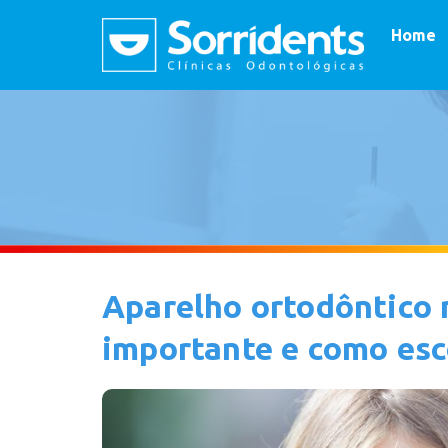
Home
Aparelho ortodôntico n
importante e como esc