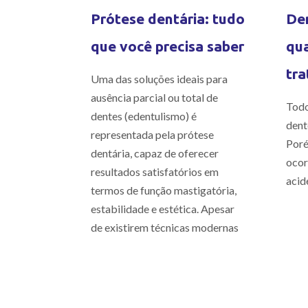
Prótese dentária: tudo
Den
que você precisa saber
qua
tra
Uma das soluções ideais para
ausência parcial ou total de
Todo
dentes (edentulismo) é
dent
representada pela prótese
Poré
dentária, capaz de oferecer
ocor
resultados satisfatórios em
acid
termos de função mastigatória,
estabilidade e estética. Apesar
de existirem técnicas modernas