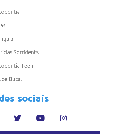
todontia
cas
anquia
tícias Sorridents
todontia Teen
úde Bucal
des sociais