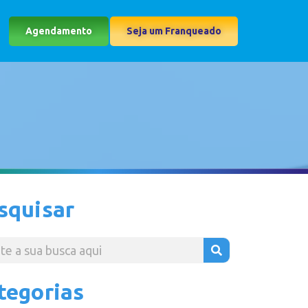
Agendamento
Seja um Franqueado
squisar
tegorias