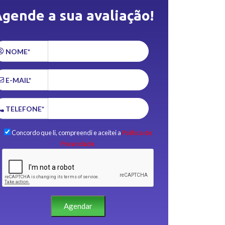
gende a sua avaliação!
NOME*
E-MAIL*
TELEFONE*
Concordo que li, compreendi e aceitei a
Política de
Privacidade.
Agendar