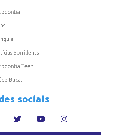
todontia
cas
anquia
tícias Sorridents
todontia Teen
úde Bucal
des sociais