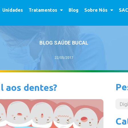
Unidades
Tratamentos
Blog
Sobre Nós
SAC
BLOG SAÚDE BUCAL
22/05/2017
Pe
al aos dentes?
Ca