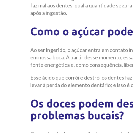
faz mal aos dentes, qual a quantidade segur
após a ingestão.
Como o açúcar pode 
Ao ser ingerido, o açúcar entra em contato 
em nossa boca. A partir desse momento, essa
fonte energética e, como consequência, liber
Esse ácido que corrói e destrói os dentes faz
levar à perda do elemento dentário; e isso 
Os doces podem des
problemas bucais?