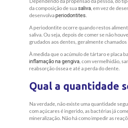
Dependendo da propensão da pessoa, do tipo 
da composição de sua
, em vez de desen
saliva
desenvolva
.
periodontites
A periodontite ocorre quando restos alimenta
saliva. Ou seja, depois de comer se não houve
grudados aos dentes, geralmente chamados d
À medida que o acúmulo de tártaro e placa 
, com vermelhidão, san
inflamação na gengiva
reabsorção óssea e até a perda do dente.
Qual a quantidade 
Na verdade, não existe uma quantidade segu
com açúcares é ingerido, as bactérias já começa
mineralização. Não há como impedir as reaçõ