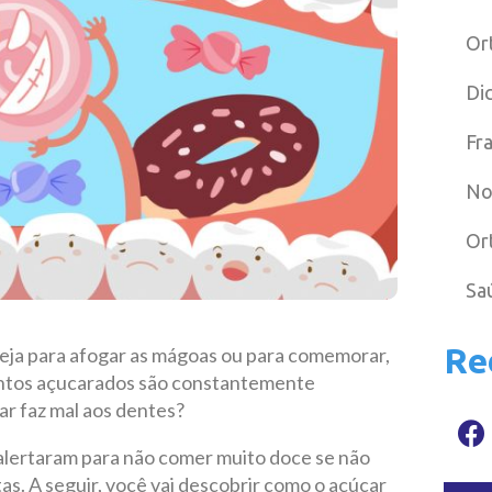
Or
Di
Fr
No
Or
Sa
Re
 Seja para afogar as mágoas ou para comemorar,
entos açucarados são constantemente
ar faz mal aos dentes?
alertaram para não comer muito doce se não
as. A seguir, você vai descobrir como o açúcar