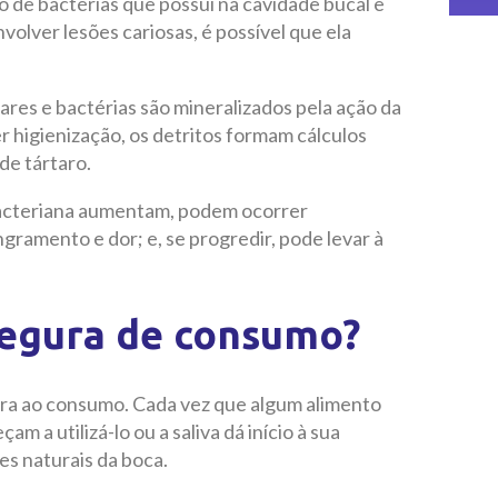
de bactérias que possui na cavidade bucal e
volver lesões cariosas, é possível que ela
res e bactérias são mineralizados pela ação da
r higienização, os detritos formam cálculos
e tártaro.
bacteriana aumentam, podem ocorrer
gramento e dor; e, se progredir, pode levar à
segura de consumo?
ra ao consumo. Cada vez que algum alimento
m a utilizá-lo ou a saliva dá início à sua
es naturais da boca.