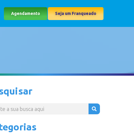
Agendamento
Seja um Franqueado
squisar
tegorias