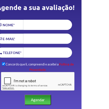
gende a sua avaliação!
NOME*
E-MAIL*
TELEFONE*
Concordo que li, compreendi e aceitei a
Política de
Privacidade.
Agendar