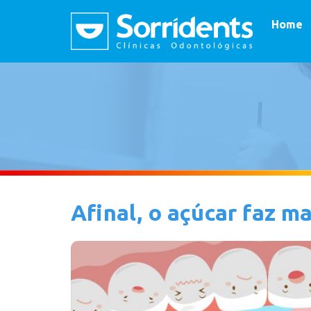
Home
Afinal, o açúcar faz m