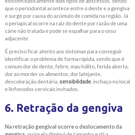
existem basicamente dois tipos de abscessos. Sendo
que o periodontal acontece entre o dente e a gengiva
e surge por causa do acúmulo de comida na região. Já
o periapical ocorre na raiz do dente por razão de uma
cárie não tratada e pode se espalhar para o osso
adjacente
É preciso ficar atento aos sintomas para conseguir
identificar o problema de forma rápida, sendo que é
comum dor de dente, febre, mau hálito, ferida aberta,
dor ao morder os alimentos, dor latejante,
descoloração dentária,
, inchaço no local
sensibilidade
e linfonodos cervicais inchados.
6. Retração da gengiva
Na retração gengival ocorre o deslocamento da
gengiva,
assim ela diminui de tamanho e dá a