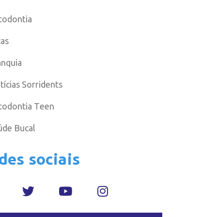
todontia
cas
anquia
tícias Sorridents
todontia Teen
úde Bucal
des sociais