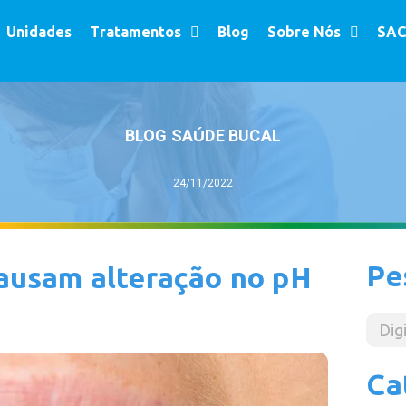
Unidades
Tratamentos
Blog
Sobre Nós
SAC
BLOG SAÚDE BUCAL
24/11/2022
Pe
causam alteração no pH
Ca