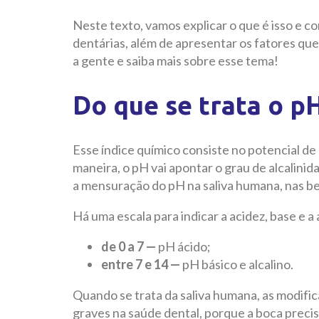
Neste texto, vamos explicar o que é isso e c
dentárias, além de apresentar os fatores qu
a gente e saiba mais sobre esse tema!
Do que se trata o p
Esse índice químico consiste no potencial 
maneira, o pH vai apontar o grau de alcalini
a mensuração do pH na saliva humana, nas be
Há uma escala para indicar a acidez, base e a 
de 0 a 7 —
pH ácido;
entre 7 e 14 —
pH básico e alcalino.
Quando se trata da saliva humana, as modif
graves na saúde dental, porque a boca preci