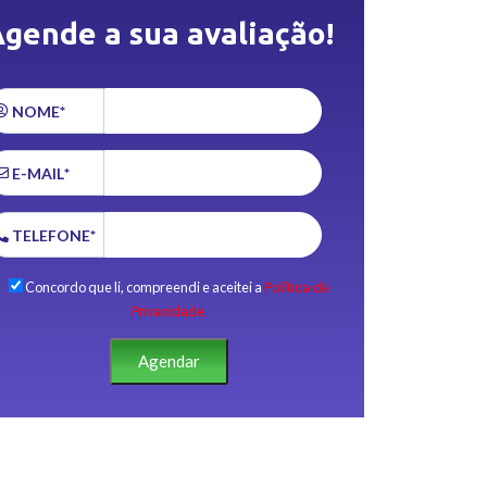
gende a sua avaliação!
NOME*
E-MAIL*
TELEFONE*
Concordo que li, compreendi e aceitei a
Política de
Privacidade.
Agendar