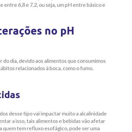
ce entre 6,8 e 7,2, ou seja, um pH entre básico e
terações no pH
r do dia, devido aos alimentos que consumimos
hábitos relacionados à boca, como o fumo.
cidas
idos desse tipo vai impactar muito a alcalinidade
tar a isso, tais alimentos e bebidas vão afetar
ara quem tem refluxo esofágico, pode ser uma