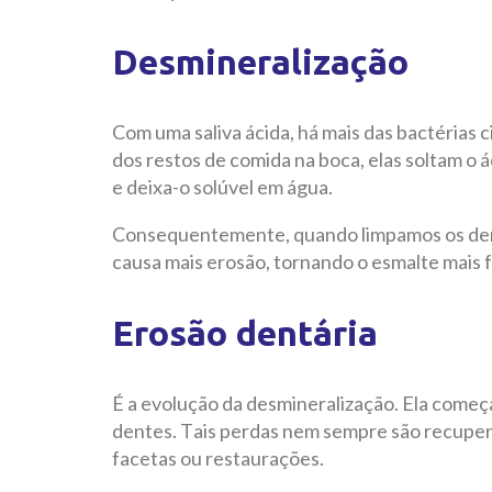
Desmineralização
Com uma saliva ácida, há mais das bactérias 
dos restos de comida na boca, elas soltam o 
e deixa-o solúvel em água.
Consequentemente, quando limpamos os dente
causa mais erosão, tornando o esmalte mais f
Erosão dentária
É a evolução da desmineralização. Ela começ
dentes. Tais perdas nem sempre são recuperáv
facetas ou restaurações.