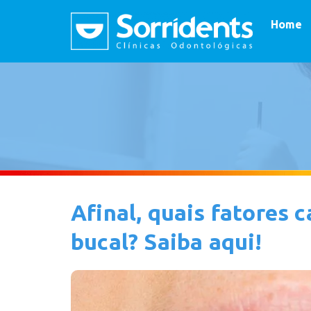
Home
Afinal, quais fatores 
bucal? Saiba aqui!