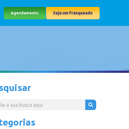
Agendamento
Seja um Franqueado
squisar
tegorias