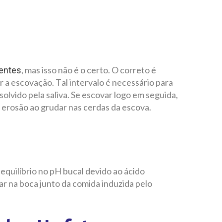
, mas isso não é o certo. O correto é
entes
r a escovação. Tal intervalo é necessário para
olvido pela saliva. Se escovar logo em seguida,
erosão ao grudar nas cerdas da escova.
equilíbrio no pH bucal devido ao ácido
ar na boca junto da comida induzida pelo