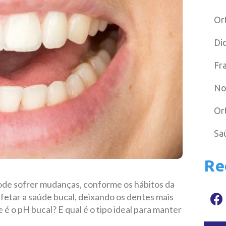
Or
Di
Fr
No
Or
Sa
Re
ode sofrer mudanças, conforme os hábitos da
fetar a saúde bucal, deixando os dentes mais
 é o pH bucal? E qual é o tipo ideal para manter