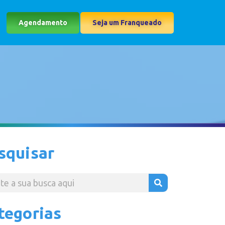
Agendamento
Seja um Franqueado
squisar
tegorias