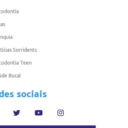
todontia
cas
anquia
tícias Sorridents
todontia Teen
úde Bucal
des sociais