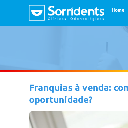
Home
Franquias à venda: com
oportunidade?