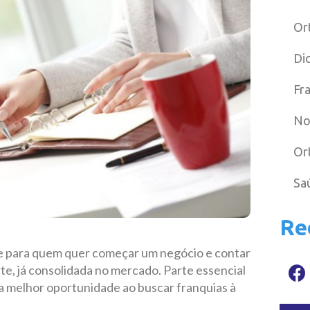
Or
Di
Fr
No
Or
Sa
Re
e para quem quer começar um negócio e contar
e, já consolidada no mercado. Parte essencial
 a melhor oportunidade ao buscar franquias à