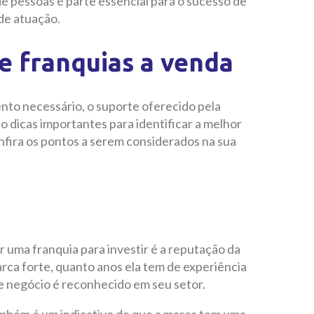
e pessoas é parte essencial para o sucesso de
de atuação.
de franquias a venda
ento necessário, o suporte oferecido pela
 dicas importantes para identificar a melhor
nfira os pontos a serem considerados na sua
 uma franquia para investir é a reputação da
ca forte, quanto anos ela tem de experiência
e negócio é reconhecido em seu setor.
mbém é um indicativo de que a marca tem uma