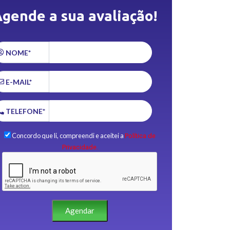
gende a sua avaliação!
NOME*
E-MAIL*
TELEFONE*
Concordo que li, compreendi e aceitei a
Política de
Privacidade.
Agendar