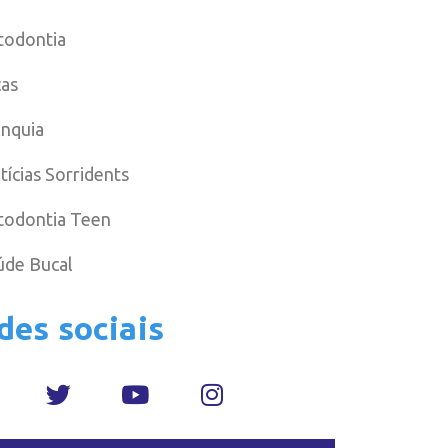
todontia
cas
anquia
tícias Sorridents
todontia Teen
úde Bucal
des sociais