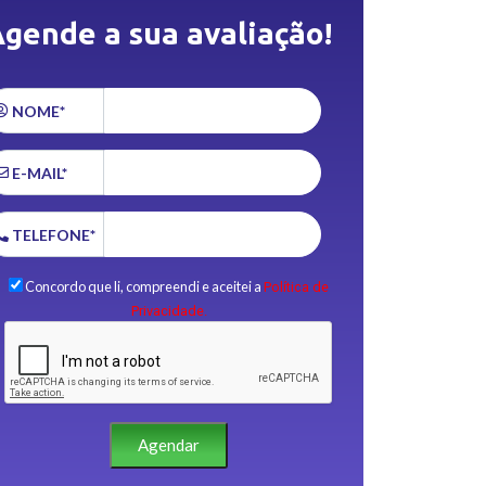
gende a sua avaliação!
NOME*
E-MAIL*
TELEFONE*
Concordo que li, compreendi e aceitei a
Política de
Privacidade.
Agendar