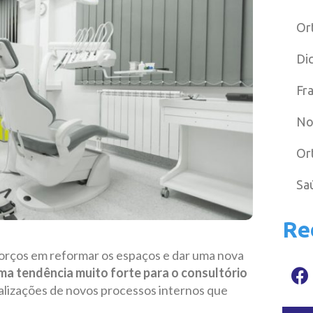
Or
Di
Fr
No
Or
Sa
Re
forços em reformar os espaços e dar uma nova
a tendência muito forte para o consultório
alizações de novos processos internos que