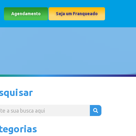
Agendamento
Seja um Franqueado
squisar
tegorias