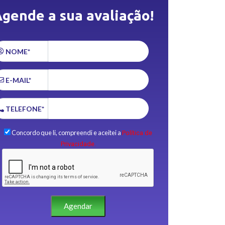
gende a sua avaliação!
NOME*
E-MAIL*
TELEFONE*
Concordo que li, compreendi e aceitei a
Política de
Privacidade.
Agendar