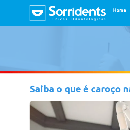
Home
Saiba o que é caroço n