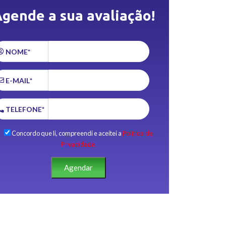
gende a sua avaliação!
NOME*
E-MAIL*
TELEFONE*
Concordo que li, compreendi e aceitei a
Política de
Privacidade.
Agendar