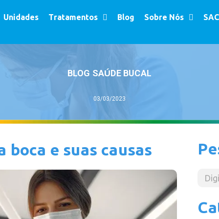
Unidades
Tratamentos
Blog
Sobre Nós
SAC
BLOG SAÚDE BUCAL
03/03/2023
Pe
a boca e suas causas
Ca