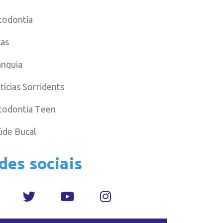
todontia
cas
anquia
tícias Sorridents
todontia Teen
úde Bucal
des sociais