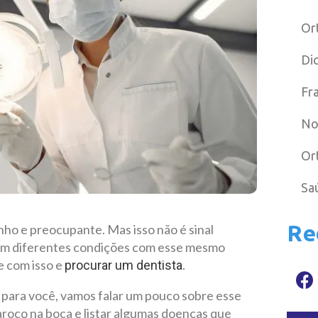
Or
Di
Fr
No
Or
Sa
Re
ho e preocupante. Mas isso não é sinal
tem diferentes condições com esse mesmo
e com isso e
.
procurar um dentista
 para você, vamos falar um pouco sobre esse
aroço na boca e listar algumas doenças que