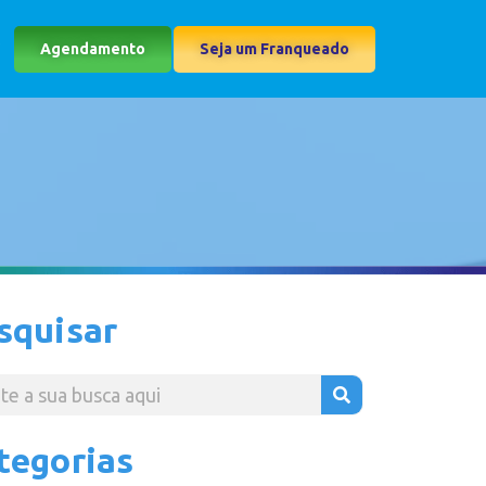
Agendamento
Seja um Franqueado
squisar
tegorias