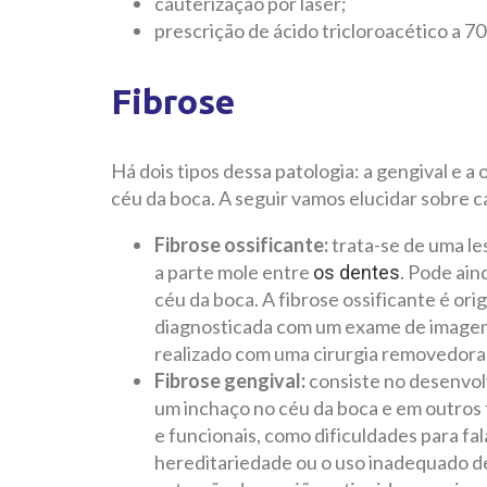
cauterização por laser;
prescrição de ácido tricloroacético a 7
Fibrose
Há dois tipos dessa patologia: a gengival e a
céu da boca. A seguir vamos elucidar sobre 
Fibrose ossificante:
trata-se de uma le
a parte mole entre
. Pode ain
os dentes
céu da boca. A fibrose ossificante é ori
diagnosticada com um exame de imagem,
realizado com uma cirurgia removedora 
Fibrose gengival:
consiste no desenvol
um inchaço no céu da boca e em outros 
e funcionais, como dificuldades para fa
hereditariedade ou o uso inadequado d