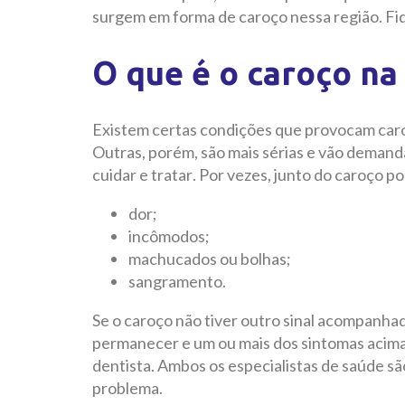
surgem em forma de caroço nessa região. Fiq
O que é o caroço na
Existem certas condições que provocam caro
Outras, porém, são mais sérias e vão deman
cuidar e tratar. Por vezes, junto do caroço p
dor;
incômodos;
machucados ou bolhas;
sangramento.
Se o caroço não tiver outro sinal acompanhad
permanecer e um ou mais dos sintomas acima 
dentista. Ambos os especialistas de saúde sã
problema.