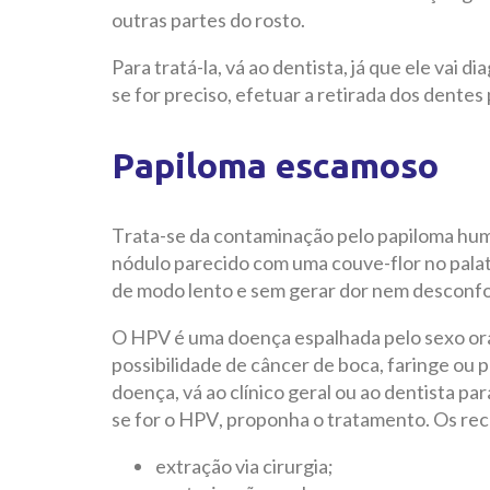
outras partes do rosto.
Para tratá-la, vá ao dentista, já que ele vai 
se for preciso, efetuar a retirada dos dentes 
Papiloma escamoso
Trata-se da contaminação pelo papiloma hum
nódulo parecido com uma couve-flor no palato
de modo lento e sem gerar dor nem desconfo
O HPV é uma doença espalhada pelo sexo ora
possibilidade de câncer de boca, faringe ou
doença, vá ao clínico geral ou ao dentista par
se for o HPV, proponha o tratamento. Os rec
extração via cirurgia;