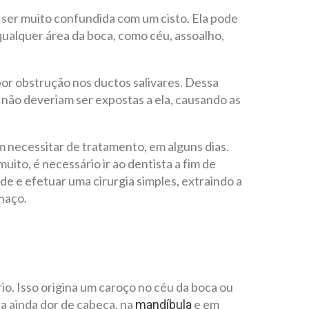
ser muito confundida com um cisto. Ela pode
 qualquer área da boca, como céu, assoalho,
or obstrução nos ductos salivares. Dessa
 não deveriam ser expostas a ela, causando as
 necessitar de tratamento, em alguns dias.
ito, é necessário ir ao dentista a fim de
ade e efetuar uma cirurgia simples, extraindo a
chaço.
o. Isso origina um caroço no céu da boca ou
ra ainda dor de cabeça, na
e em
mandíbula