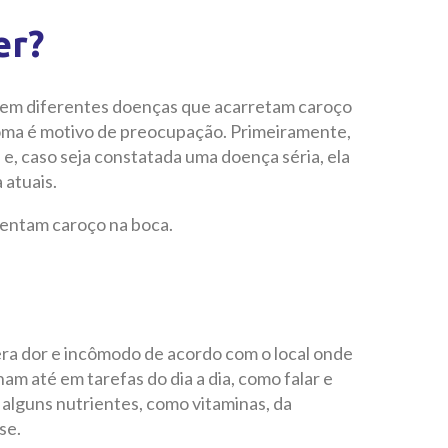
er?
tem diferentes doenças que acarretam caroço
toma é motivo de preocupação. Primeiramente,
a e, caso seja constatada uma doença séria, ela
 atuais.
sentam caroço na boca.
a dor e incômodo de acordo com o local onde
lham até em tarefas do dia a dia, como falar e
 alguns nutrientes, como vitaminas, da
se.