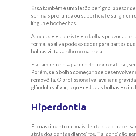
Essa também é uma lesão benigna, apesar de 
ser mais profunda ou superficial e surgir em
língua e bochechas.
A mucocele consiste em bolhas provocadas p
forma, a saliva pode exceder para partes que
bolhas vistas a olho nu na boca.
Ela também desaparece de modo natural, sem
Porém, se a bolha começar a se desenvolver mu
removê-la. O profissional vai avaliar a gravid
glândula salivar, o que reduz as bolhas e o in
Hiperdontia
É o nascimento de mais dente que o necessári
atrás dos dentes dianteiros. Tal condição ge