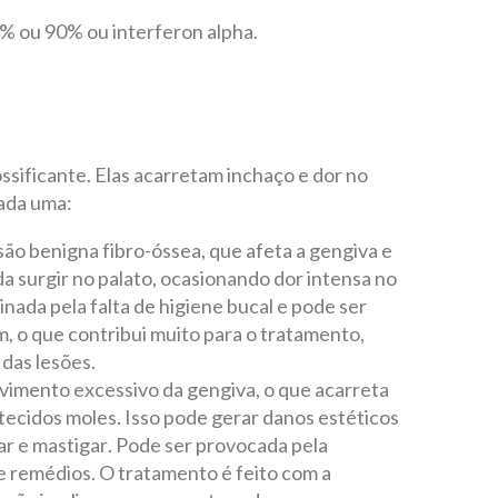
0% ou 90% ou interferon alpha.
 ossificante. Elas acarretam inchaço e dor no
cada uma:
são benigna fibro-óssea, que afeta a gengiva e
da surgir no palato, ocasionando dor intensa no
ginada pela falta de higiene bucal e pode ser
 o que contribui muito para o tratamento,
das lesões.
vimento excessivo da gengiva, o que acarreta
tecidos moles. Isso pode gerar danos estéticos
lar e mastigar. Pode ser provocada pela
e remédios. O tratamento é feito com a