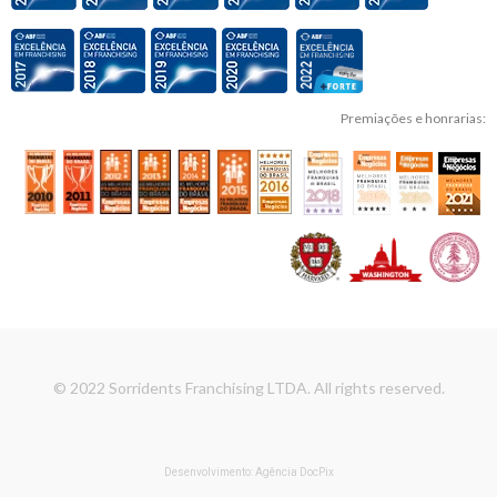
Premiações e honrarias:
© 2022 Sorridents Franchising LTDA. All rights reserved.
Desenvolvimento: Agência DocPix