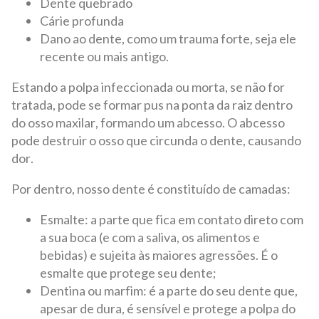
Dente quebrado
Cárie profunda
Dano ao dente, como um trauma forte, seja ele
recente ou mais antigo.
Estando a polpa infeccionada ou morta, se não for
tratada, pode se formar pus na ponta da raiz dentro
do osso maxilar, formando um abcesso. O abcesso
pode destruir o osso que circunda o dente, causando
dor.
Por dentro, nosso dente é constituído de camadas:
Esmalte: a parte que fica em contato direto com
a sua boca (e com a saliva, os alimentos e
bebidas) e sujeita às maiores agressões. É o
esmalte que protege seu dente;
Dentina ou marfim: é a parte do seu dente que,
apesar de dura, é sensível e protege a polpa do