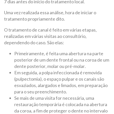
7 dias antes do início do tratamento local.
Uma vez realizada essa análise, hora de iniciar o
tratamento propriamente dito.
O tratamento de canal é feito em várias etapas,
realizadas em várias visitas ao consultório,
dependendo do caso. São elas:
Primeiramente, é feita uma abertura na parte
posterior de um dente frontal ou na coroa de um
dente posterior, molar ou pré-molar.
Em seguida, a polpa infeccionada é removida
(pulpectomia), o espaço pulpar e os canais são
esvaziados, alargados e limados, em preparação
para o seu preenchimento.
Se mais de uma visita for necessária, uma
restauração temporária é colocada na abertura
da coroa, a fim de proteger o dente no intervalo