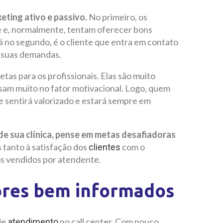
eting ativo e passivo.
No primeiro, os
e e, normalmente, tentam oferecer bons
á no segundo, é o cliente que entra em contato
a suas demandas.
tas para os profissionais. Elas são muito
esam muito no fator motivacional. Logo, quem
e sentirá valorizado e estará sempre em
e sua clínica, pense em metas desafiadoras
 tanto à satisfação dos
com o
clientes
s vendidos por atendente.
ores bem informados
de
no call center. Com pouco
atendimento