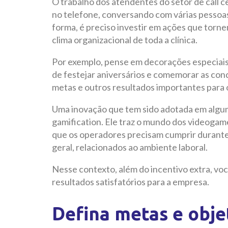
O trabalho dos atendentes do setor de call c
no telefone, conversando com várias pessoas
forma, é preciso investir em ações que tornem
clima organizacional de toda a clínica.
Por exemplo, pense em decorações especiais
de festejar aniversários e comemorar as co
metas e outros resultados importantes para 
Uma inovação que tem sido adotada em alg
gamification. Ele traz o mundo dos videogame
que os operadores precisam cumprir durante o
geral, relacionados ao ambiente laboral.
Nesse contexto, além do incentivo extra, voc
resultados satisfatórios para a empresa.
Defina metas e obje