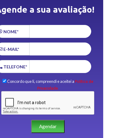
gende a sua avaliação!
NOME*
E-MAIL*
TELEFONE*
Concordo que li, compreendi e aceitei a
Política de
Privacidade.
Agendar