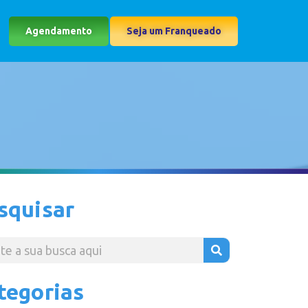
Agendamento
Seja um Franqueado
squisar
tegorias