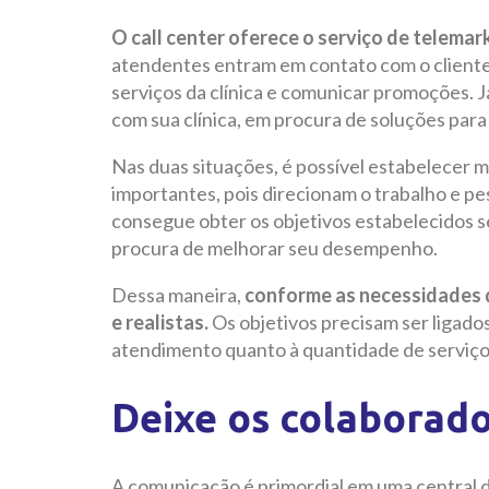
O call center oferece o serviço de telemark
atendentes entram em contato com o client
serviços da clínica e comunicar promoções. J
com sua clínica, em procura de soluções par
Nas duas situações, é possível estabelecer me
importantes, pois direcionam o trabalho e p
consegue obter os objetivos estabelecidos s
procura de melhorar seu desempenho.
Dessa maneira,
conforme as necessidades d
e realistas.
Os objetivos precisam ser ligados
atendimento quanto à quantidade de serviço
Deixe os colaborad
A comunicação é primordial em uma central 