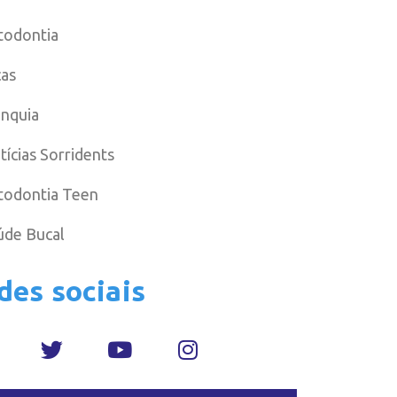
todontia
cas
anquia
tícias Sorridents
todontia Teen
úde Bucal
des sociais