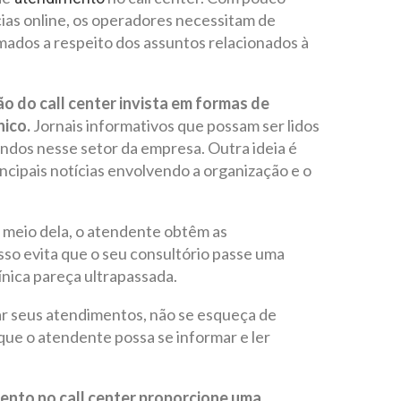
ias online, os operadores necessitam de
ados a respeito dos assuntos relacionados à
ão do call center invista em formas de
nico.
Jornais informativos que possam ser lidos
ndos nesse setor da empresa. Outra ideia é
incipais notícias envolvendo a organização e o
r meio dela, o atendente obtêm as
Isso evita que o seu consultório passe uma
ínica pareça ultrapassada.
ar seus atendimentos, não se esqueça de
 que o atendente possa se informar e ler
ento no call center proporcione uma