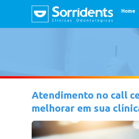
Home
Atendimento no call c
melhorar em sua clínic