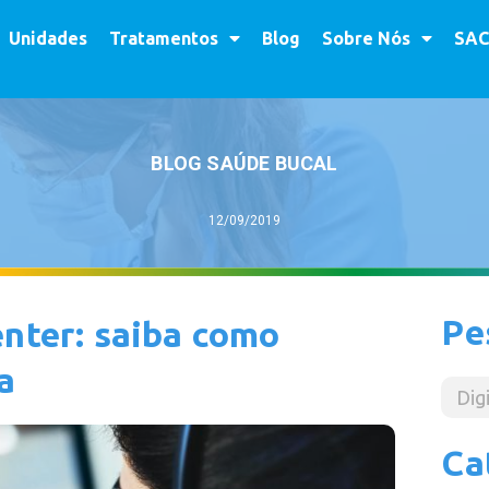
Unidades
Tratamentos
Blog
Sobre Nós
SAC
BLOG SAÚDE BUCAL
12/09/2019
Pe
enter: saiba como
a
Ca