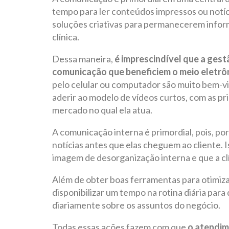
tempo para ler conteúdos impressos ou notíc
soluções criativas para permanecerem inform
clínica.
Dessa maneira,
é imprescindível que a gest
comunicação que beneficiem o meio eletrô
pelo celular ou computador são muito bem-vi
aderir ao modelo de vídeos curtos, com as pr
mercado no qual ela atua.
A comunicação interna é primordial, pois, po
notícias antes que elas cheguem ao cliente. 
imagem de desorganização interna e que a cl
Além de obter boas ferramentas para otimiz
disponibilizar um tempo na rotina diária para
diariamente sobre os assuntos do negócio.
Todas essas ações fazem com que
o atendim