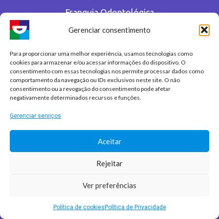
Franquia Odontológica
Blog
Gerenciar consentimento
Para proporcionar uma melhor experiência, usamos tecnologias como
MATRIZ
cookies para armazenar e/ou acessar informações do dispositivo. O
consentimento com essas tecnologias nos permite processar dados como
comportamento da navegação ou IDs exclusivos neste site. O não
Alameda Rio Negro, 500
consentimento ou a revogação do consentimento pode afetar
negativamente determinados recursos e funções.
3º Andar, Conjunto 302, Torre 02 Barueri / SP
Gerenciar serviços
Aceitar
Rejeitar
Conheça o Grupo Salus
Ver preferências
Política de Privacidade
Política de cookies
Política de Privacidade