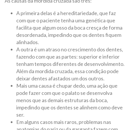
As causas da mordida cruzada são três:
A primeira delas é a hereditariedade, que faz
com que o paciente tenha uma genética que
facilita que algum osso da boca cresça de forma
desordenada, impedindo que os dentes fiquem
alinhados.
A outra é um atraso no crescimento dos dentes,
fazendo com que as partes: superior e inferior
tenham tempos diferentes de desenvolvimento.
Além da mordida cruzada, essa condição pode
deixar dentes afastados um dos outros.
Mais uma causa é chupar dedo, uma ação que
pode fazer com que o palato se desenvolva
menos que as demais estruturas da boca,
impedindo que os dentes se alinhem como deve
ser.
Em alguns casos mais raros, problemas nas
anatomias do nariz ou da garganta fazem com