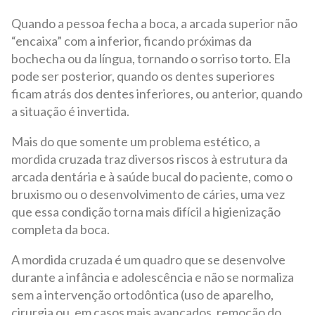
Quando a pessoa fecha a boca, a arcada superior não
“encaixa” com a inferior, ficando próximas da
bochecha ou da língua, tornando o sorriso torto. Ela
pode ser posterior, quando os dentes superiores
ficam atrás dos dentes inferiores, ou anterior, quando
a situação é invertida.
Mais do que somente um problema estético, a
mordida cruzada traz diversos riscos à estrutura da
arcada dentária e à saúde bucal do paciente, como o
bruxismo ou o desenvolvimento de cáries, uma vez
que essa condição torna mais difícil a higienização
completa da boca.
A mordida cruzada é um quadro que se desenvolve
durante a infância e adolescência e não se normaliza
sem a intervenção ortodôntica (uso de aparelho,
cirurgia ou, em casos mais avançados, remoção do