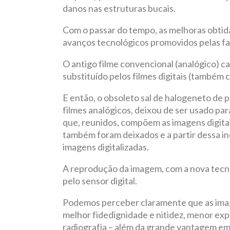
danos nas estruturas bucais.
Com o passar do tempo, as melhoras obtid
avanços tecnológicos promovidos pelas f
O antigo filme convencional (analógico) c
substituído pelos filmes digitais (também
E então, o obsoleto sal de halogeneto de
filmes analógicos, deixou de ser usado par
que, reunidos, compõem as imagens digitai
também foram deixados e a partir dessa i
imagens digitalizadas.
A reprodução da imagem, com a nova tecno
pelo sensor digital.
Podemos perceber claramente que as imag
melhor fidedignidade e nitidez, menor exp
radiografia – além da grande vantagem em