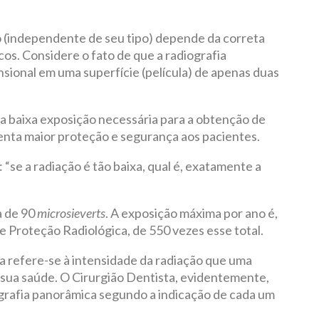
 (independente de seu tipo) depende da correta
s. Considere o fato de que a radiografia
sional em uma superfície (película) de apenas duas
a baixa exposição necessária para a obtenção de
enta maior proteção e segurança aos pacientes.
 “se a radiação é tão baixa, qual é, exatamente a
a de 90
microsieverts
. A exposição máxima por ano é,
 Proteção Radiológica, de 550 vezes esse total.
 refere-se à intensidade da radiação que uma
 sua saúde. O Cirurgião Dentista, evidentemente,
grafia panorâmica segundo a indicação de cada um