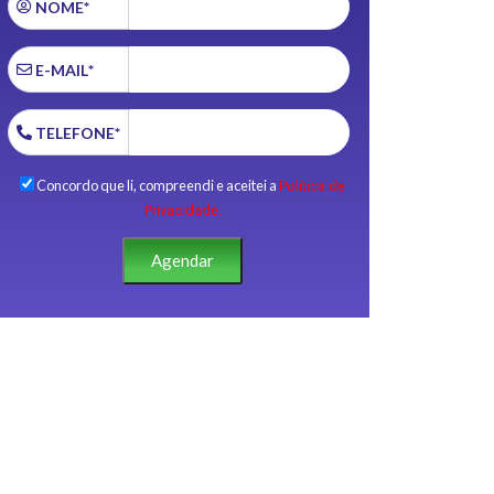
NOME*
E-MAIL*
TELEFONE*
Concordo que li, compreendi e aceitei a
Política de
Privacidade.
Agendar