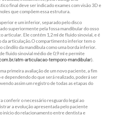
tico final deve ser indicado exames com visão 3D e
 moles que compõem essa estrutura.
erior e um inferior, separado pelo disco
itado superiormente pela fossa mandibular do osso
 articular. Ele contém 1,2 ml de fluido sinovial, e é
 da articulação.O compartimento inferior tem o
 o côndilo da mandíbula como uma borda inferior.
e fluido sinovial médio de 0,9 ml e permite
).
.com.br/atm-articulacao-temporo-mandibular
uma primeira avaliação de um novo paciente, a fim
o e dependendo do que será realizado, poderá ser
ovendo assim um registro de todas as etapas do
a conferir o necessário resguardo legal ao
gistrar a evolução apresentada pelo paciente
início do relacionamento entre dentista e