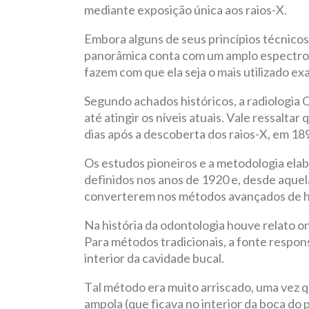
mediante exposição única aos raios-X.
Embora alguns de seus princípios técnicos
panorâmica conta com um amplo espectro d
fazem com que ela seja o mais utilizado 
Segundo achados históricos, a radiologia
até atingir os níveis atuais. Vale ressaltar
dias após a descoberta dos raios-X, em 18
Os estudos pioneiros e a metodologia ela
definidos nos anos de 1920 e, desde aquel
converterem nos métodos avançados de h
Na história da odontologia houve relato o
Para métodos tradicionais, a fonte respon
interior da cavidade bucal.
Tal método era muito arriscado, uma vez q
ampola (que ficava no interior da boca do 