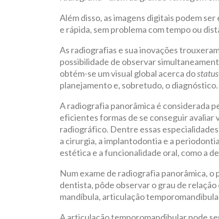
Além disso, as imagens digitais podem ser 
e rápida, sem problema com tempo ou dist
As radiografias e sua inovações trouxeram
possibilidade de observar simultaneament
obtém-se um visual global acerca do
status
planejamento e, sobretudo, o diagnóstico.
A radiografia panorâmica é considerada p
eficientes formas de se conseguir avaliar v
radiográfico. Dentre essas especialidades 
a cirurgia, a implantodontia e a periodon
estética e a funcionalidade oral, como a de
Num exame de radiografia panorâmica, o pr
dentista, pôde observar o grau de relação
mandíbula, articulação temporomandibular,
A articulação temporomandibular pode ser a