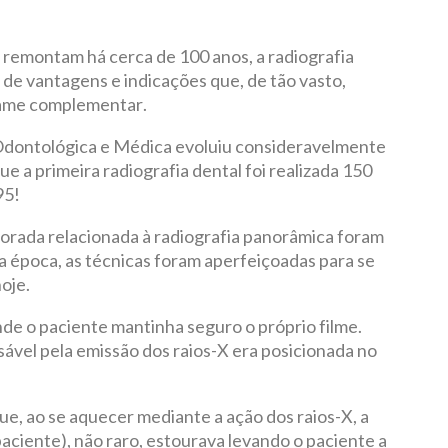
 remontam há cerca de 100 anos, a radiografia
e vantagens e indicações que, de tão vasto,
exame complementar.
 Odontológica e Médica evoluiu consideravelmente
 que a primeira radiografia dental foi realizada 150
95!
borada relacionada à radiografia panorâmica foram
a época, as técnicas foram aperfeiçoadas para se
oje.
nde o paciente mantinha seguro o próprio filme.
sável pela emissão dos raios-X era posicionada no
ue, ao se aquecer mediante a ação dos raios-X, a
paciente), não raro, estourava levando o paciente a