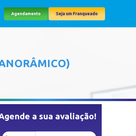
Agendamento
Seja um Franqueado
PANORÂMICO)
Agende a sua avaliação!