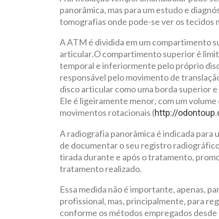
panorâmica, mas para um estudo e diagnós
tomografias onde pode-se ver os tecidos
A ATM é dividida em um compartimento sup
articular.O compartimento superior é lim
temporal e inferiormente pelo próprio disco
responsável pelo movimento de translação
disco articular como uma borda superior e
Ele é ligeiramente menor, com um volume d
movimentos rotacionais (
http://odontoup
A radiografia panorâmica é indicada para 
de documentar o seu registro radiográfic
tirada durante e após o tratamento, prom
tratamento realizado.
Essa medida não é importante, apenas, par
profissional, mas, principalmente, para re
conforme os métodos empregados desde o 