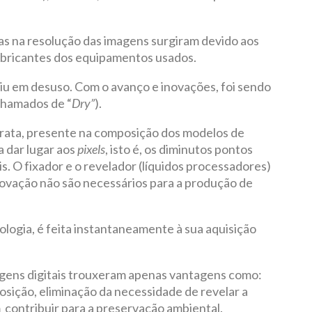
as na resolução das imagens surgiram devido aos
abricantes dos equipamentos usados.
aiu em desuso. Com o avanço e inovações, foi sendo
 chamados de “
Dry”
).
 prata, presente na composição dos modelos de
a dar lugar aos
pixels
, isto é, os diminutos pontos
s. O fixador e o revelador (líquidos processadores)
novação não são necessários para a produção de
logia, é feita instantaneamente à sua aquisição
ens digitais trouxeram apenas vantagens como:
osição, eliminação da necessidade de revelar a
 contribuir para a preservação ambiental.