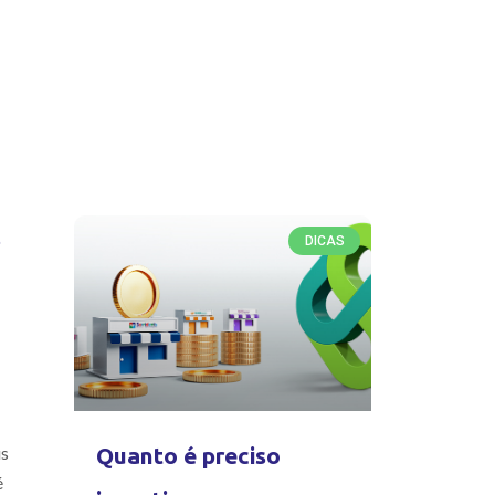
s
DICAS
us
Quanto é preciso
é