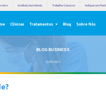
arceiro
Instituto Sorridents
Trabalhe Conosco
Indique um Pon
me
Clínicas
Tratamentos
Blog
Sobre Nós
BLOG BUSINESS
12/07/2011
ie?