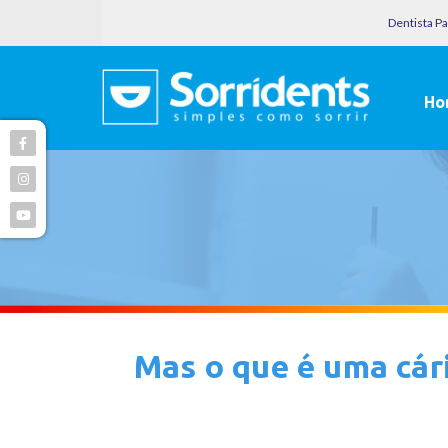
Dentista P
Ho
Mas o que é uma cár