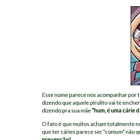
Esse nome parece nos acompanhar por to
dizendo que aquele pirulito vai te encher
dizendo pra sua mãe
“hum, é uma cárie d
O fato é que muitos acham totalmente norm
que ter cáries parece ser “comum” nã
o q
prevenção!