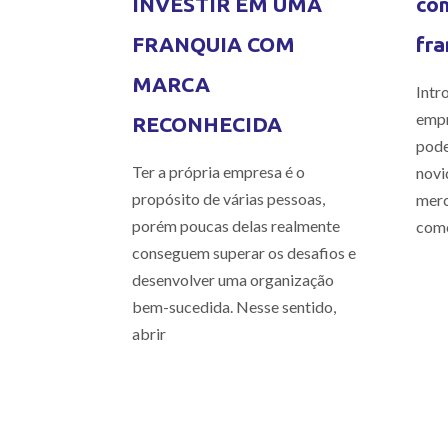
INVESTIR EM UMA
com
FRANQUIA COM
fra
MARCA
Intr
empr
RECONHECIDA
pode
Ter a própria empresa é o
novi
propósito de várias pessoas,
merc
porém poucas delas realmente
como
conseguem superar os desafios e
desenvolver uma organização
bem-sucedida. Nesse sentido,
abrir