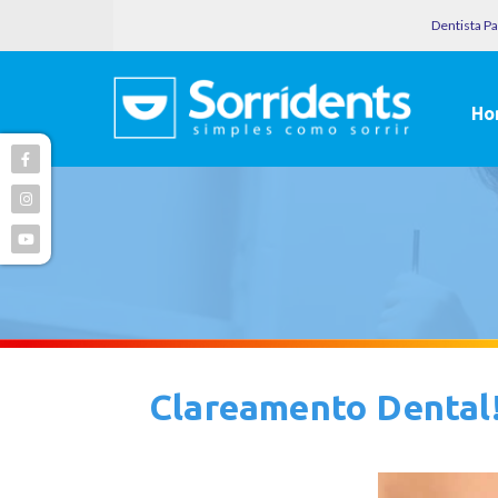
Dentista P
Ho
Clareamento Dental