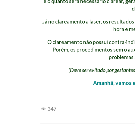
e o quanto será necessário clarear, ge
d
Já no clareamento a laser, os resultado
hora e m
O clareamento não possui contra-ind
Porém, os procedimentos sem o auxí
problemas 
(Deve ser evitado por gestant
Amanhã, vamos e
347