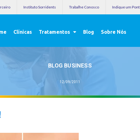
arceiro
Instituto Sorridents
Trabalhe Conosco
Indique um Pon
me
Clínicas
Tratamentos
Blog
Sobre Nós
BLOG BUSINESS
12/09/2011
!