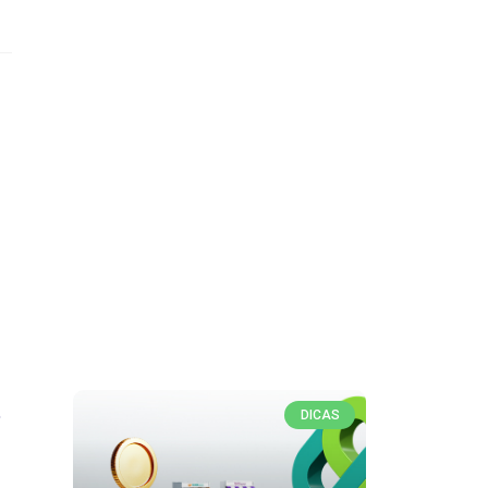
s
DICAS