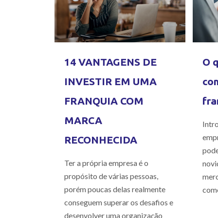
14 VANTAGENS DE
O q
INVESTIR EM UMA
com
FRANQUIA COM
fra
MARCA
Intr
empr
RECONHECIDA
pode
Ter a própria empresa é o
novi
propósito de várias pessoas,
merc
porém poucas delas realmente
como
conseguem superar os desafios e
desenvolver uma organização