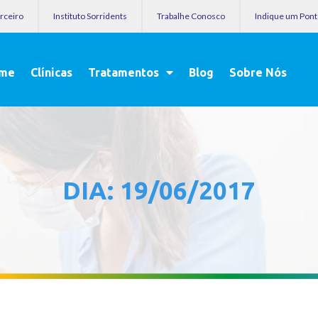
arceiro
Instituto Sorridents
Trabalhe Conosco
Indique um Pon
me
Clínicas
Tratamentos
Blog
Sobre Nós
DIA: 19/06/2017