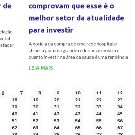
r de
comprovam que esse é o
melhor setor da atualidade
para investir
elação
ental
A notícia da compra de uma rede hospitalar
estacar
chinesa por uma grande rede social mostra o
quanto investir na área da saúde é uma tendência
LEIA MAIS
6
7
8
9
10
11
12
18
19
20
21
22
23
29
30
31
32
33
34
40
41
42
43
44
45
51
52
53
54
55
56
62
63
64
65
66
67
73
74
75
76
77
78