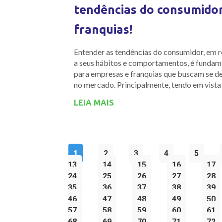
tendências do consumido
franquias!
Entender as tendências do consumidor, em r
a seus hábitos e comportamentos, é fundam
para empresas e franquias que buscam se d
no mercado. Principalmente, tendo em vista
LEIA MAIS
1
2
3
4
5
13
14
15
16
17
24
25
26
27
28
35
36
37
38
39
46
47
48
49
50
57
58
59
60
61
68
69
70
71
72