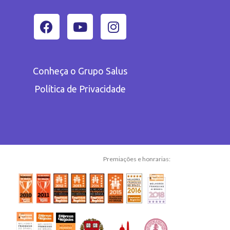
Conheça o Grupo Salus
Política de Privacidade
Premiações e honrarias: