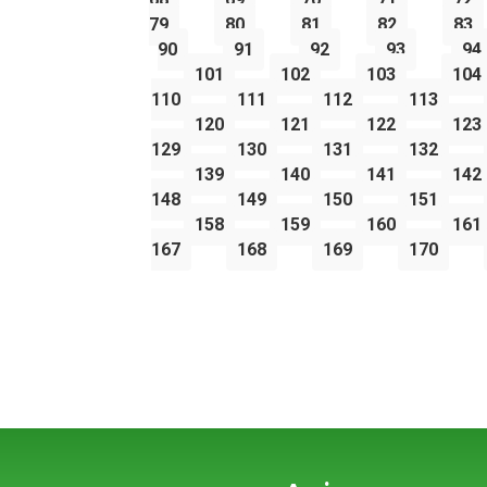
79
80
81
82
83
90
91
92
93
94
101
102
103
104
110
111
112
113
120
121
122
123
129
130
131
132
139
140
141
142
148
149
150
151
158
159
160
161
167
168
169
170