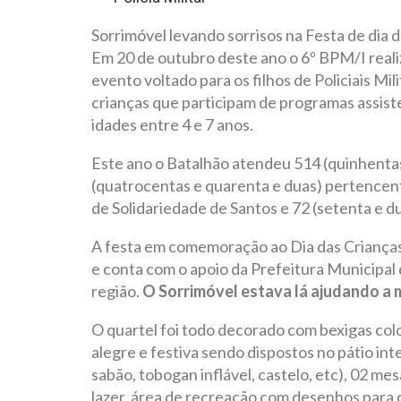
Sorrimóvel levando sorrisos na Festa de dia da
Em 20 de outubro deste ano o 6º BPM/I reali
evento voltado para os filhos de Policiais Mi
crianças que participam de programas assiste
idades entre 4 e 7 anos.
Este ano o Batalhão atendeu 514 (quinhentas
(quatrocentas e quarenta e duas) pertencente
de Solidariedade de Santos e 72 (setenta e duas
A festa em comemoração ao Dia das Crianças 
e conta com o apoio da Prefeitura Municipal 
região.
O Sorrimóvel estava lá ajudando a 
O quartel foi todo decorado com bexigas col
alegre e festiva sendo dispostos no pátio int
sabão, tobogan inflável, castelo, etc), 02 me
lazer, área de recreação com desenhos para co