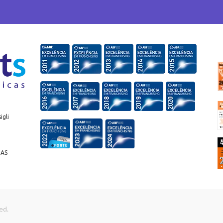
igli
IAS
ed.