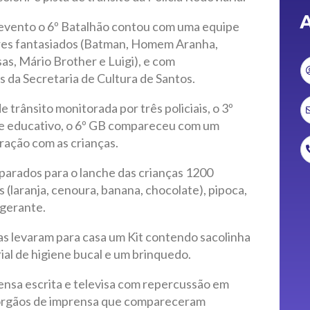
A
 evento o 6º Batalhão contou com uma equipe
tares fantasiados (Batman, Homem Aranha,
as, Mário Brother e Luigi), e com
 da Secretaria de Cultura de Santos.
 trânsito monitorada por três policiais, o 3º
e educativo, o 6º GB compareceu com um
ração com as crianças.
parados para o lanche das crianças 1200
 (laranja, cenoura, banana, chocolate), pipoca,
igerante.
ças levaram para casa um Kit contendo sacolinha
rial de higiene bucal e um brinquedo.
ensa escrita e televisa com repercussão em
s órgãos de imprensa que compareceram