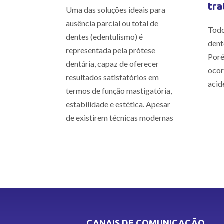
tra
Uma das soluções ideais para
ausência parcial ou total de
Todo
dentes (edentulismo) é
dent
representada pela prótese
Poré
dentária, capaz de oferecer
ocor
resultados satisfatórios em
acid
termos de função mastigatória,
estabilidade e estética. Apesar
de existirem técnicas modernas
CANAIS DE COMUNICAÇÃO