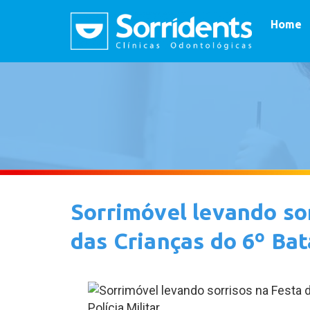
Home
Sorrimóvel levando sor
das Crianças do 6º Bat