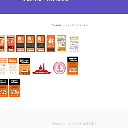
Premiações e honrarias:
Desenvolvimento: Agência DocPix