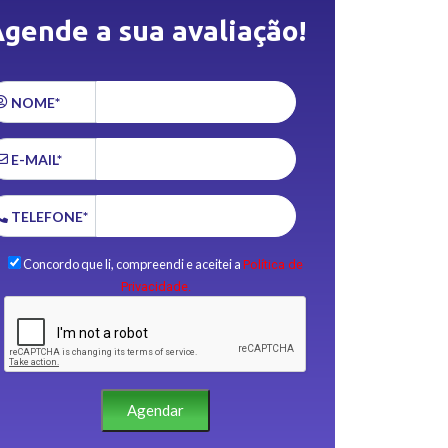
gende a sua avaliação!
NOME*
E-MAIL*
TELEFONE*
Concordo que li, compreendi e aceitei a
Política de
Privacidade.
Agendar