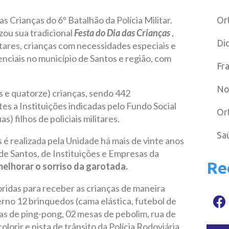
s Crianças do 6º Batalhão da Polícia Militar.
Or
zou sua tradicional
Festa do Dia das Crianças
,
Di
litares, crianças com necessidades especiais e
nciais no município de Santos e região, com
Fr
No
 e quatorze) crianças, sendo 442
s a Instituições indicadas pelo Fundo Social
Or
) filhos de policiais militares.
Sa
é realizada pela Unidade há mais de vinte anos
de Santos, de Instituições e Empresas da
Re
melhorar o sorriso da garotada.
oridas para receber as crianças de maneira
erno 12 brinquedos (cama elástica, futebol de
sas de ping-pong, 02 mesas de pebolim, rua de
lorir e pista de trânsito da Polícia Rodoviária.