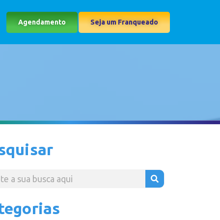
Agendamento
Seja um Franqueado
squisar
tegorias