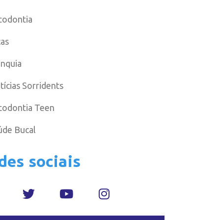
todontia
cas
anquia
tícias Sorridents
todontia Teen
úde Bucal
des sociais