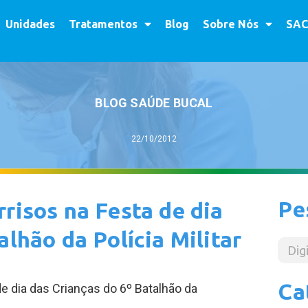
Unidades
Tratamentos
Blog
Sobre Nós
SAC
BLOG SAÚDE BUCAL
22/10/2012
Pe
risos na Festa de dia
alhão da Polícia Militar
Ca