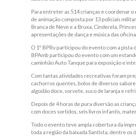
Para entreter as 514 crianças e coordenar o
de animação composta por 13 policiais mili
Branca de Neve e a Bruxa, Cinderela, Princes
apresentações de dança e música das oficinas
O 1º BPRv participou do evento com a pista de
BPAmb participou do evento com um estand
caminhão Auto Tanque para exposição e inte
Com tantas atividades recreativas foram pre
cachorros quentes, bolos de diversos sabores
algodão doce, sorvete, suco de laranja e refr
Depois de 4 horas de pura diversão as crian
com doces sortidos, seis livros infantis, mate
Todo o evento teve ampla cobertura da impr
toda a região da baixada Santista, dentre o