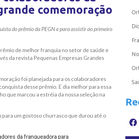
 grande comemoração
Or
Di
quista do prêmio da PEGN e para assistir ao primeiro
Fr
prêmio de melhor franquia no setor de saúde e
No
avés da revista Pequenas Empresas Grandes
Or
moração foi planejada para os colaboradores
Sa
conquista desse prêmio. E dia melhor para essa
nho que marcou a estréia da nossa seleção na
Re
 para um gostoso churrasco que durou até o