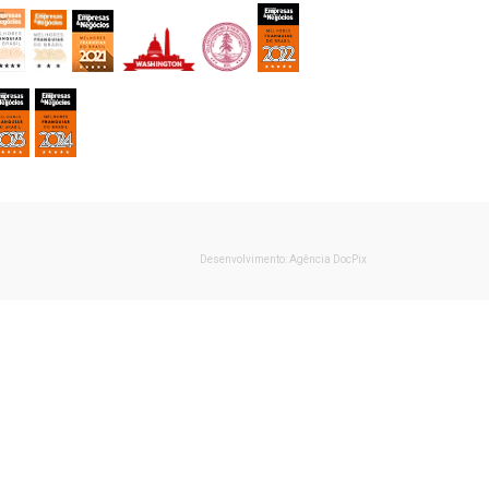
Desenvolvimento: Agência DocPix