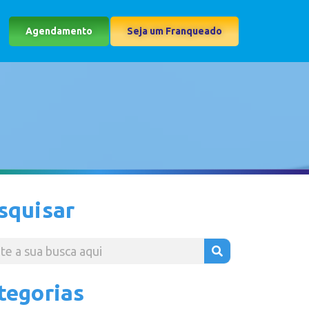
Agendamento
Seja um Franqueado
squisar
tegorias