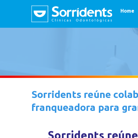
Home
Sorridents reúne cola
franqueadora para gr
Sorridents reúne