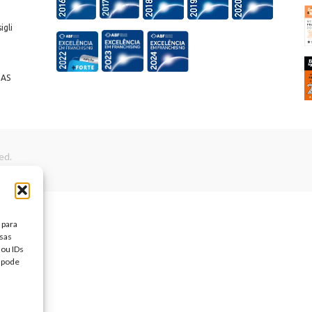
igli
IAS
ed.
 para
sas
ou IDs
 pode