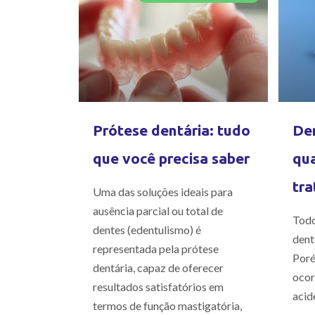
Prótese dentária: tudo
Den
que você precisa saber
qua
tra
Uma das soluções ideais para
ausência parcial ou total de
Todo
dentes (edentulismo) é
dent
representada pela prótese
Poré
dentária, capaz de oferecer
ocor
resultados satisfatórios em
acid
termos de função mastigatória,