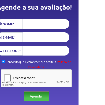
gende a sua avaliação!
NOME*
E-MAIL*
TELEFONE*
Concordo que li, compreendi e aceitei a
Política de
Privacidade.
Agendar