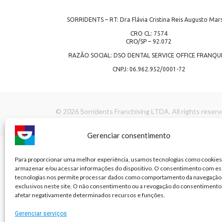
SORRIDENTS – RT: Dra Flávia Cristina Reis Augusto Mars
CRO CL: 7574
CRO/SP – 92.072
RAZÃO SOCIAL: DSO DENTAL SERVICE OFFICE FRANQU
CNPJ: 06.962.952/0001-72
© 2026 Sorridents Franchising LTDA. All rights reserv
Gerenciar consentimento
Para proporcionar uma melhor experiência, usamos tecnologias como cookies
armazenar e/ou acessar informações do dispositivo. O consentimento com es
tecnologias nos permite processar dados como comportamento da navegação 
exclusivos neste site. O não consentimento ou a revogação do consentimento
afetar negativamente determinados recursos e funções.
Gerenciar serviços