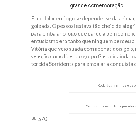
E por falar em jogo se dependesse da animação
goleada. O pessoal estava tão cheio de alegria
para embalar o jogo que parecia bem compli
entusiasmo era tanto que ninguém perdeu a c
Vitória que veio suada com apenas dois gols,
seleção como líder do grupo G e unir ainda 
torcida Sorridents para embalar a conquista 
Roda dos meninos e os pr
Colaboradores da franqueadora 
570