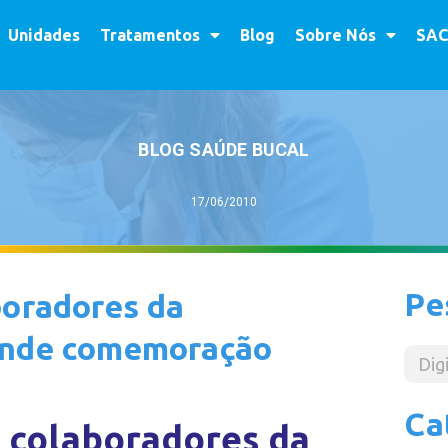
Unidades
Tratamentos
Blog
Sobre Nós
SAC
BLOG SAÚDE BUCAL
17/06/2010
Pe
boradores da
ande comemoração
Ca
 colaboradores da