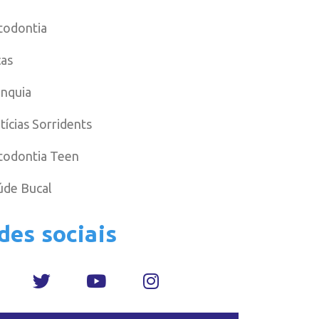
todontia
cas
anquia
tícias Sorridents
todontia Teen
úde Bucal
des sociais