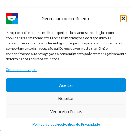
Premiações e honrarias:
Gerenciar consentimento
Para proporcionar uma melhor experiência, usamos tecnologias como
cookies para armazenar e/ou acessar informações do dispositivo. O
consentimento com essas tecnologias nos permite processar dados como
comportamento da navegação ou IDs exclusivos neste site. O não
consentimento ou a revogação do consentimento pode afetar negativamente
determinados recursos e funções.
Gerenciar serviços
© 2026 Sorridents Franchising LTDA. All rights reserved.
Aceitar
Rejeitar
Desenvolvimento: Agência DocPix
Ver preferências
Política de cookies
Política de Privacidade