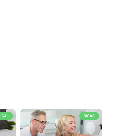
UCAL
DICAS