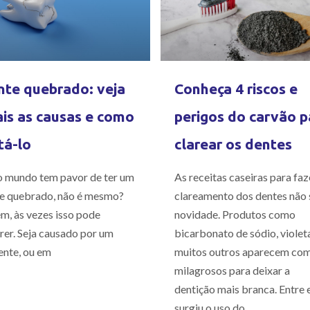
te quebrado: veja
Conheça 4 riscos e
is as causas e como
perigos do carvão p
tá-lo
clarear os dentes
 mundo tem pavor de ter um
As receitas caseiras para faz
e quebrado, não é mesmo?
clareamento dos dentes não 
m, às vezes isso pode
novidade. Produtos como
rer. Seja causado por um
bicarbonato de sódio, violet
ente, ou em
muitos outros aparecem co
milagrosos para deixar a
dentição mais branca. Entre e
surgiu o uso do