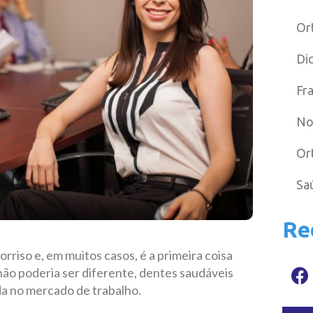
Or
Di
Fr
No
Or
Sa
Re
riso e, em muitos casos, é a primeira coisa
o poderia ser diferente, dentes saudáveis
da no mercado de trabalho.