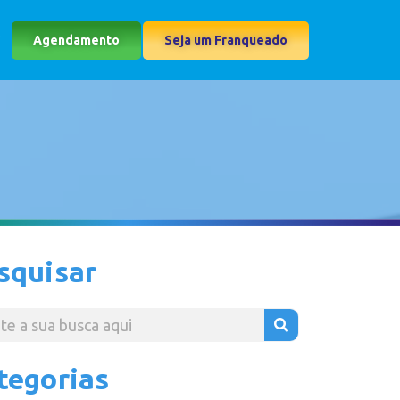
Agendamento
Seja um Franqueado
squisar
tegorias