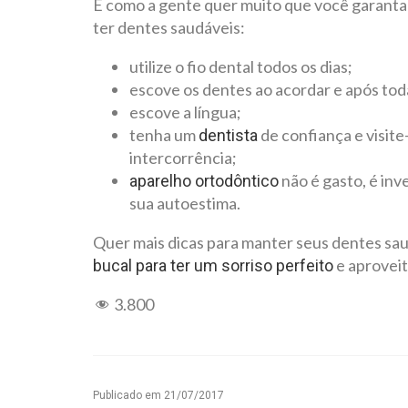
E como a gente quer muito que você garanta
ter dentes saudáveis:
utilize o fio dental todos os dias;
escove os dentes ao acordar e após tod
escove a língua;
tenha um
de confiança e visit
dentista
intercorrência;
não é gasto, é inv
aparelho ortodôntico
sua autoestima.
Quer mais dicas para manter seus dentes sa
e aproveit
bucal para ter um sorriso perfeito
3.800
Publicado em
21/07/2017