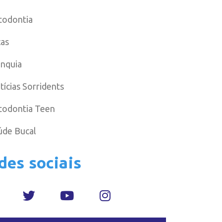
todontia
cas
anquia
tícias Sorridents
todontia Teen
úde Bucal
des sociais