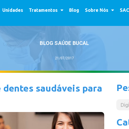
Unidades
Tratamentos
Blog
Sobre Nós
SAC
BLOG SAÚDE BUCAL
21/07/2017
Pe
e dentes saudáveis para
Ca