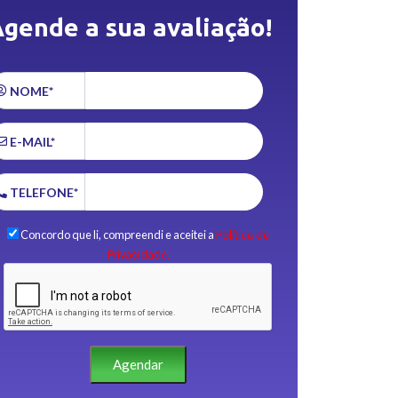
gende a sua avaliação!
NOME*
E-MAIL*
TELEFONE*
Concordo que li, compreendi e aceitei a
Política de
Privacidade.
Agendar