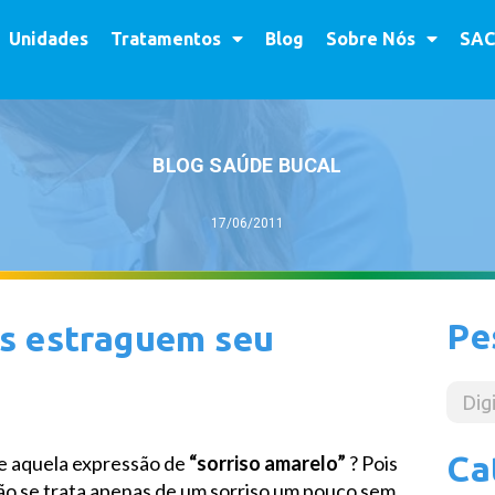
Unidades
Tratamentos
Blog
Sobre Nós
SAC
BLOG SAÚDE BUCAL
17/06/2011
Pe
s estraguem seu
Ca
e aquela expressão de
“sorriso amarelo”
? Pois
não se trata apenas de um sorriso um pouco sem