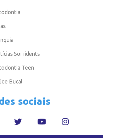
todontia
cas
anquia
tícias Sorridents
todontia Teen
úde Bucal
des sociais