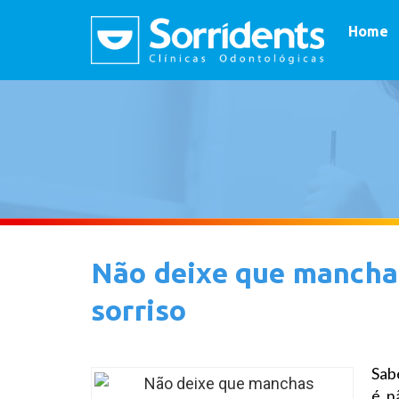
Home
Não deixe que mancha
sorriso
Sab
é, 