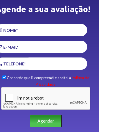
gende a sua avaliação!
NOME*
E-MAIL*
TELEFONE*
Concordo que li, compreendi e aceitei a
Política de
Privacidade.
Agendar