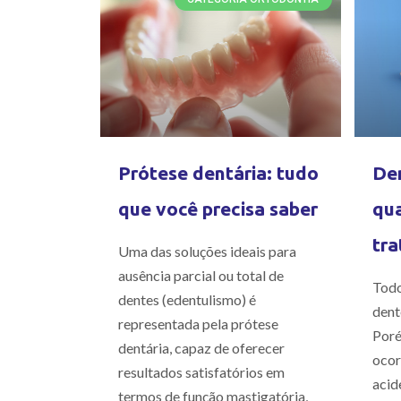
Prótese dentária: tudo
Den
que você precisa saber
qua
tra
Uma das soluções ideais para
ausência parcial ou total de
Todo
dentes (edentulismo) é
dent
representada pela prótese
Poré
dentária, capaz de oferecer
ocor
resultados satisfatórios em
acid
termos de função mastigatória,