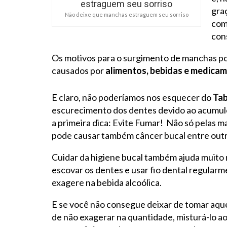
gra
Não deixe que manchas estraguem seu sorriso
com
con
Os motivos para o surgimento de manchas po
causados por
alimentos, bebidas e medica
E claro, não poderíamos nos esquecer do
Ta
escurecimento dos dentes devido ao acumulo 
a primeira dica: Evite Fumar! Não só pelas 
pode causar também câncer bucal entre out
Cuidar da higiene bucal também ajuda muito
escovar os dentes e usar fio dental regular
exagere na bebida alcoólica.
E se você não consegue deixar de tomar aque
de não exagerar na quantidade, misturá-lo ao