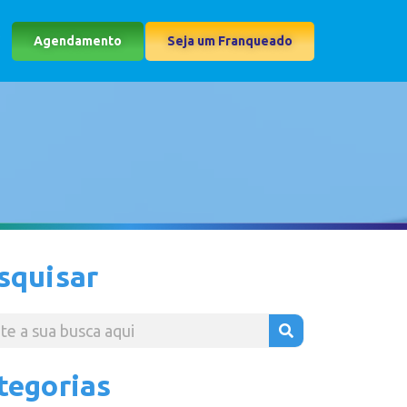
Agendamento
Seja um Franqueado
squisar
tegorias