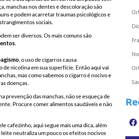
ça, manchas nos dentes e descoloração são
Or
uns e podem acarretar traumas psicológicos e
strangimentos sociais.
Di
dem ser diversos. Os mais comuns são
Fr
mentos
.
No
bagismo
, o uso de cigarros causa
de nicotina em sua superfície. Então aqui vai
Or
manchas, mas como sabemos o cigarro é nocivo e
Sa
ras doenças.
 na prevenção das manchas, não se esqueça de
Re
mente. Procure comer alimentos saudáveis e não
le cafezinho, aqui segue mais uma dica, além
 leite neutraliza um pouco os efeitos nocivos