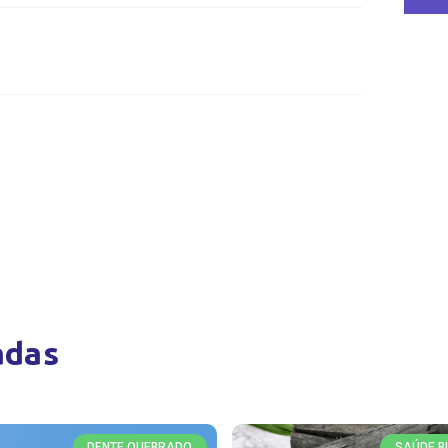
adas
DENTE QUEBRADO
SAÚDE B