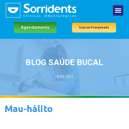
Agendamento
Seja um Franqueado
BLOG SAÚDE BUCAL
10/02/2011
Mau-hálito