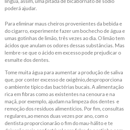
língua, assim, uma pitada de bicabornato de sódio
poderá ajudar.
Para eliminar maus cheiros provenientes da bebida e
do cigarro, experimente fazer um bochecho de água e
umas gotinhas de limão, três vezes ao dia. O limão tem
ácidos que anulam os odores dessas substâncias. Mas
lembre-se que o ácido em excesso pode prejudicar o
esmalte dos dentes.
Tome muita água para aumentar a produção de saliva
que, por conter excesso de oxigênio,desproporciona
o ambiente típico das bactérias bucais. A alimentação
rica em fibras como as existentes na cenoura e na
maçã, por exemplo, ajudam na limpeza dos dentes e
remoção dos resíduos alimentícios. Por fim, consultas
regulares,ao menos duas vezes por ano, com o
dentista proporcionarão o fim do mau-hálito e te