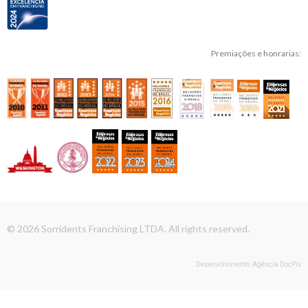
Premiações e honrarias:
© 2026 Sorridents Franchising LTDA. All rights reserved.
Desenvolvimento: Agência DocPix