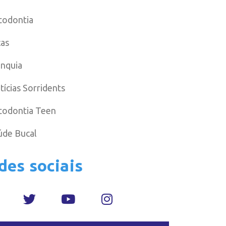
todontia
cas
anquia
tícias Sorridents
todontia Teen
úde Bucal
des sociais