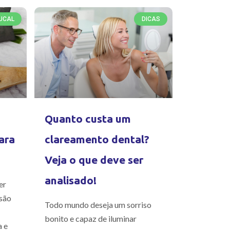
UCAL
DICAS
Quanto custa um
ara
clareamento dental?
Veja o que deve ser
analisado!
er
são
Todo mundo deseja um sorriso
bonito e capaz de iluminar
a e