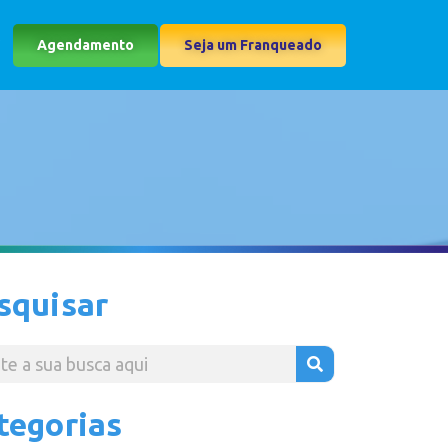
Agendamento
Seja um Franqueado
squisar
tegorias