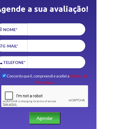
gende a sua avaliação!
NOME*
E-MAIL*
TELEFONE*
Concordo que li, compreendi e aceitei a
Política de
Privacidade.
Agendar