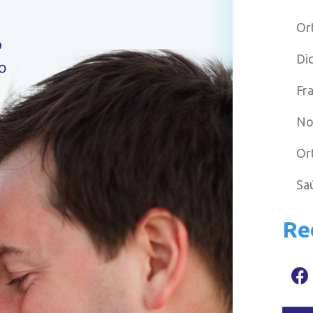
Or
Di
Fr
No
Or
Sa
Re