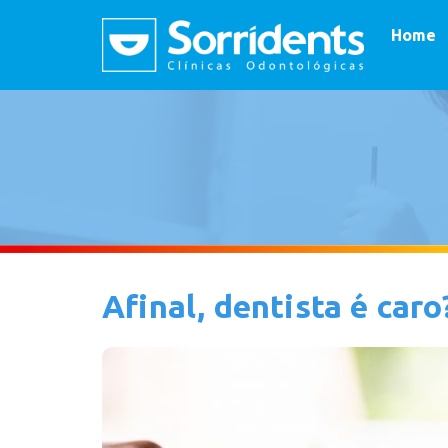
Home
Afinal, dentista é caro