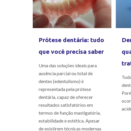
Prótese dentária: tudo
Den
que você precisa saber
qua
tra
Uma das soluções ideais para
ausência parcial ou total de
Todo
dentes (edentulismo) é
dent
representada pela prótese
Poré
dentária, capaz de oferecer
ocor
resultados satisfatórios em
acid
termos de função mastigatória,
estabilidade e estética. Apesar
de existirem técnicas modernas