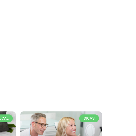
UCAL
DICAS