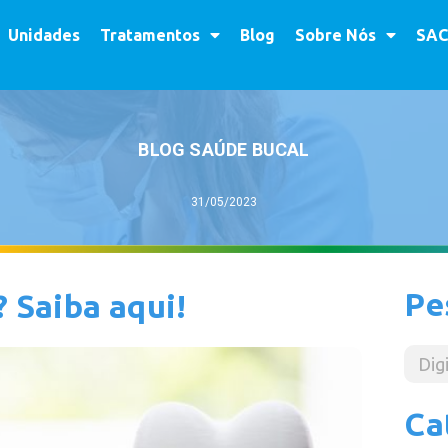
Unidades
Tratamentos
Blog
Sobre Nós
SAC
BLOG SAÚDE BUCAL
31/05/2023
Pe
? Saiba aqui!
Ca