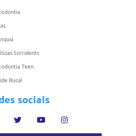
todontia
cas
anquia
tícias Sorridents
todontia Teen
úde Bucal
des sociais