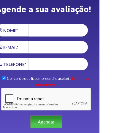
gende a sua avaliação!
NOME*
E-MAIL*
TELEFONE*
Concordo que li, compreendi e aceitei a
Política de
Privacidade.
Agendar