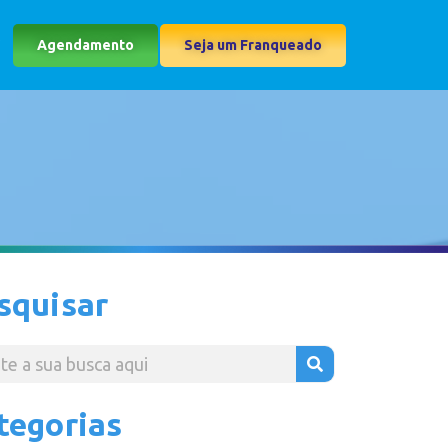
Agendamento
Seja um Franqueado
squisar
tegorias