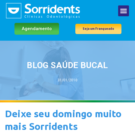
Agendamento
Seja um Franqueado
BLOG SAÚDE BUCAL
31/01/2010
Deixe seu domingo muito
mais Sorridents