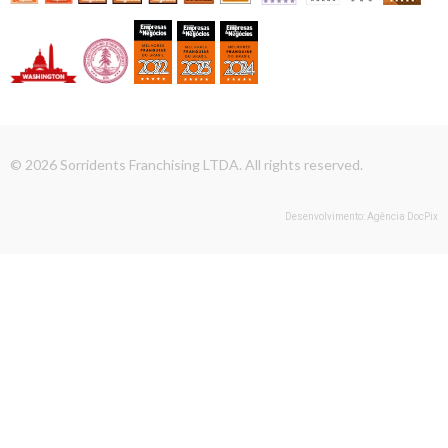
© 2026 Sorridents Franchising LTDA. All rights reserved.
Desenvolvimento: Agência DocPix