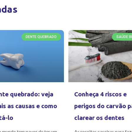
adas
DENTE QUEBRADO
SAÚDE B
te quebrado: veja
Conheça 4 riscos e
is as causas e como
perigos do carvão p
tá-lo
clarear os dentes
 mundo tem pavor de ter um
As receitas caseiras para faz