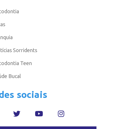
todontia
cas
anquia
tícias Sorridents
todontia Teen
úde Bucal
des sociais