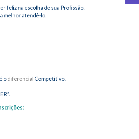
r feliz na escolha de sua Profissão.
ra melhor atendê-lo.
é o
diferencial
Competitivo.
ER”.
nscrições: