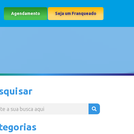
Agendamento
Seja um Franqueado
squisar
tegorias