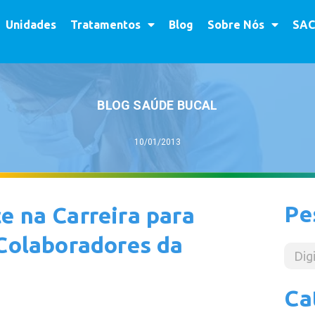
Unidades
Tratamentos
Blog
Sobre Nós
SAC
BLOG SAÚDE BUCAL
10/01/2013
Pe
e na Carreira para
 Colaboradores da
Ca