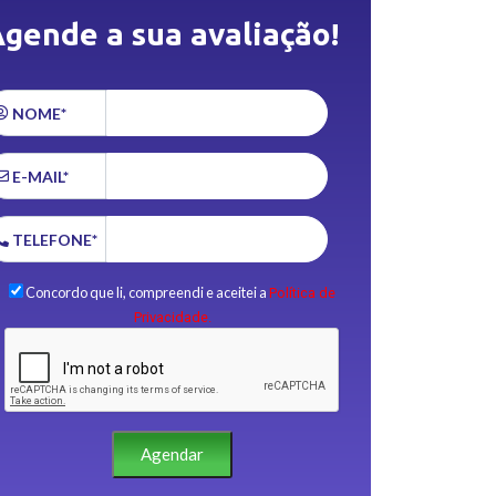
gende a sua avaliação!
NOME*
E-MAIL*
TELEFONE*
Concordo que li, compreendi e aceitei a
Política de
Privacidade.
Agendar