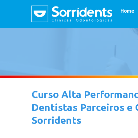
Home
Curso Alta Performanc
Dentistas Parceiros e
Sorridents