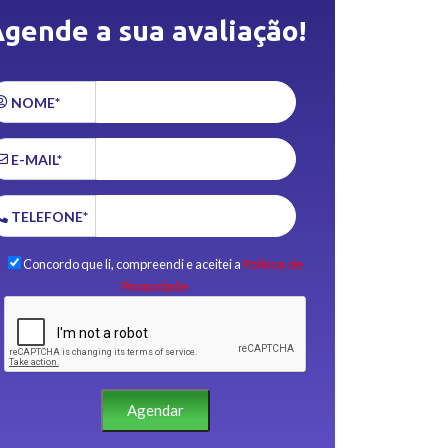
gende a sua avaliação!
NOME*
E-MAIL*
TELEFONE*
Concordo que li, compreendi e aceitei a
Política de
Privacidade.
Agendar