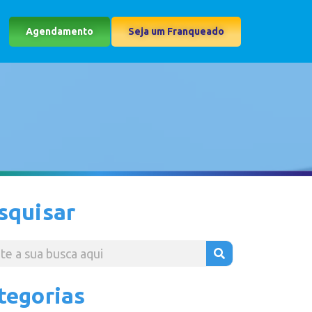
Agendamento
Seja um Franqueado
squisar
tegorias