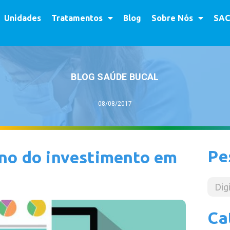
Unidades
Tratamentos
Blog
Sobre Nós
SAC
BLOG SAÚDE BUCAL
08/08/2017
Pe
no do investimento em
Ca