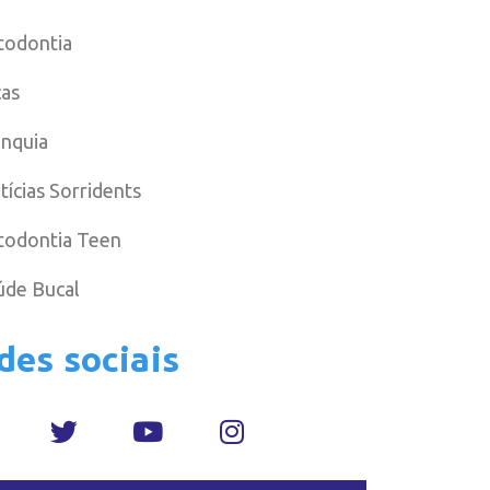
todontia
cas
anquia
tícias Sorridents
todontia Teen
úde Bucal
des sociais