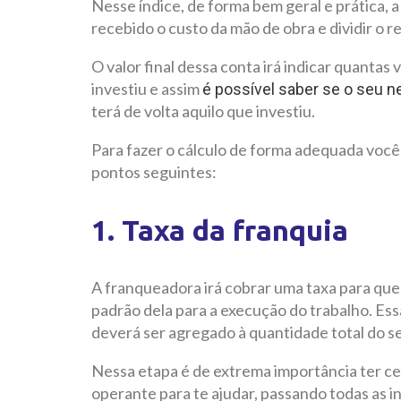
Nesse índice, de forma bem geral e prática, a 
recebido o custo da mão de obra e dividir o r
O valor final dessa conta irá indicar quanta
investiu e assim
é possível saber se o seu ne
terá de volta aquilo que investiu.
Para fazer o cálculo de forma adequada você
pontos seguintes:
1. Taxa da franquia
A franqueadora irá cobrar uma taxa para que 
padrão dela para a execução do trabalho. Essa
deverá ser agregado à quantidade total do s
Nessa etapa é de extrema importância ter ce
operante para te ajudar, passando todas as i