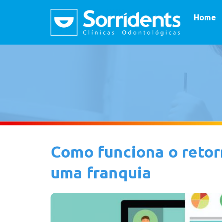
Home
Como funciona o retor
uma franquia