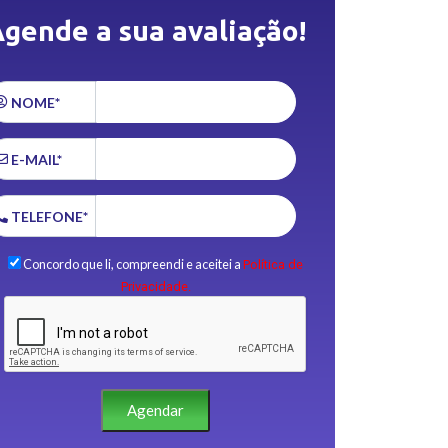
gende a sua avaliação!
NOME*
E-MAIL*
TELEFONE*
Concordo que li, compreendi e aceitei a
Política de
Privacidade.
Agendar