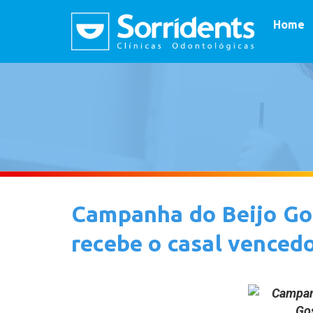
Home
Campanha do Beijo Gos
recebe o casal venced