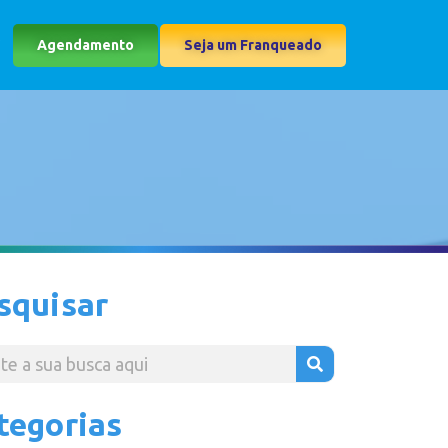
Agendamento
Seja um Franqueado
squisar
tegorias