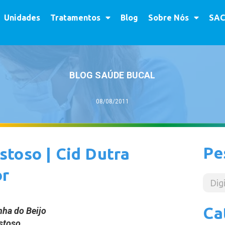
Unidades
Tratamentos
Blog
Sobre Nós
SAC
BLOG SAÚDE BUCAL
08/08/2011
Pe
toso | Cid Dutra
or
Ca