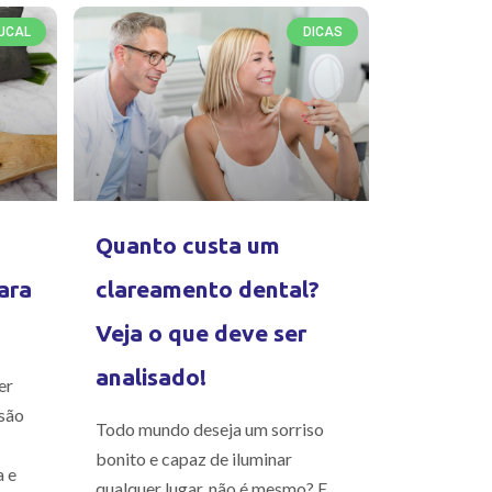
UCAL
DICAS
Quanto custa um
ara
clareamento dental?
Veja o que deve ser
analisado!
er
são
Todo mundo deseja um sorriso
bonito e capaz de iluminar
a e
qualquer lugar, não é mesmo? E,