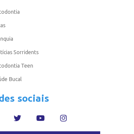
todontia
cas
anquia
tícias Sorridents
todontia Teen
úde Bucal
des sociais