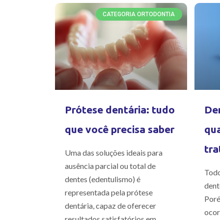
CATEGORIA ORTODONTIA
Prótese dentária: tudo
Den
que você precisa saber
qua
tra
Uma das soluções ideais para
ausência parcial ou total de
Todo
dentes (edentulismo) é
dent
representada pela prótese
Poré
dentária, capaz de oferecer
ocor
resultados satisfatórios em