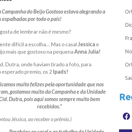
 a Campanha do Beijo Gostoso estava alegrando a
Or
 espalhadas por todo o país!
Di
gosta de lembrar não é mesmo?
Fr
nte difícil a escolha… Mas o casal
Jessica
e
jo mais que gostoso na pequena
Anna Julia!
No
 Dutra, onde haviam tirado a foto, para
Or
ão esperado
premio, os 2
Ipads!
Sa
icamos muito felizes pela oportunidade que nos
ram, gostamos muito da Campanha e da Unidade
Re
Cid. Dutra, pois aqui somos sempre muito bem
recebidos.”
ntou Jéssica, ao receber o prêmio.)
Parabéns ao casal e ao trabalho da Unidade