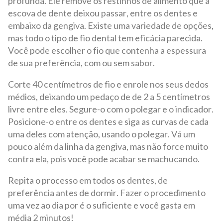
profunda. Ele remove os restinhos de alimento que a
escova de dente deixou passar, entre os dentes e
embaixo da gengiva. Existe uma variedade de opções,
mas todo o tipo de fio dental tem eficácia parecida.
Você pode escolher o fio que contenha a espessura
de sua preferência, com ou sem sabor.
Corte 40 centímetros de fio e enrole nos seus dedos
médios, deixando um pedaço de de 2 a 5 centímetros
livre entre eles. Segure-o com o polegar e o indicador.
Posicione-o entre os dentes e siga as curvas de cada
uma deles com atenção, usando o polegar. Vá um
pouco além da linha da gengiva, mas não force muito
contra ela, pois você pode acabar se machucando.
Repita o processo em todos os dentes, de
preferência antes de dormir. Fazer o procedimento
uma vez ao dia por é o suficiente e você gasta em
média 2 minutos!