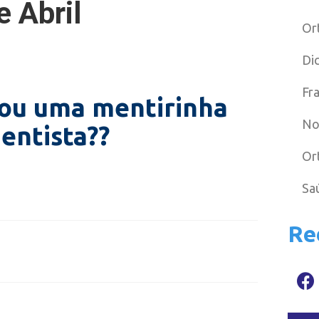
Or
Di
Fr
ou uma mentirinha
No
entista??
Or
Sa
Re