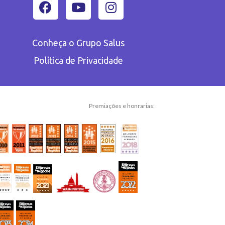
Conheça o Grupo Salus
Política de Privacidade
Premiações e honrarias: