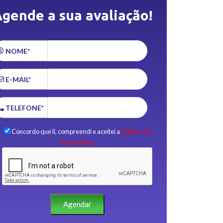
gende a sua avaliação!
NOME*
E-MAIL*
TELEFONE*
Concordo que li, compreendi e aceitei a
Política de
Privacidade.
Agendar