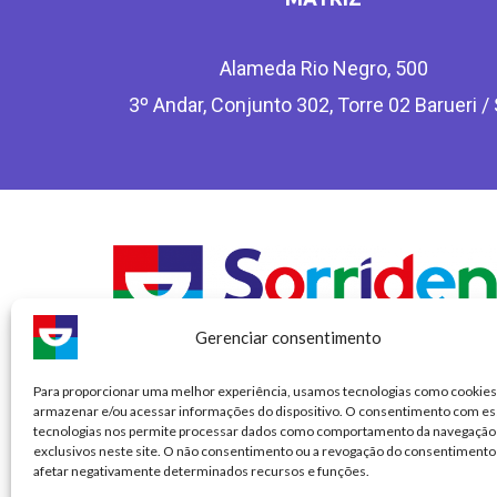
Alameda Rio Negro, 500
3º Andar, Conjunto 302, Torre 02 Barueri /
Gerenciar consentimento
Para proporcionar uma melhor experiência, usamos tecnologias como cookies
SORRIDENTS – RT: Dra Flávia Cristina Reis Augusto Mars
armazenar e/ou acessar informações do dispositivo. O consentimento com es
CRO CL: 7574
tecnologias nos permite processar dados como comportamento da navegação 
CRO/SP – 92.072
exclusivos neste site. O não consentimento ou a revogação do consentimento
afetar negativamente determinados recursos e funções.
RAZÃO SOCIAL: DSO DENTAL SERVICE OFFICE FRANQU