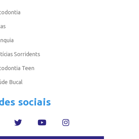
todontia
cas
anquia
tícias Sorridents
todontia Teen
úde Bucal
des sociais