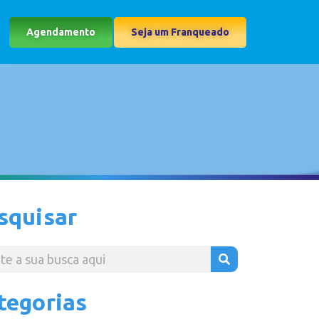
Agendamento
Seja um Franqueado
squisar
tegorias