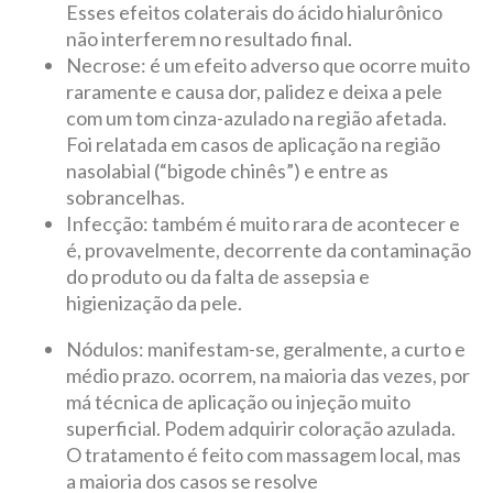
Esses efeitos colaterais do ácido hialurônico
não interferem no resultado final.
Necrose: é um efeito adverso que ocorre muito
raramente e causa dor, palidez e deixa a pele
com um tom cinza-azulado na região afetada.
Foi relatada em casos de aplicação na região
nasolabial (“bigode chinês”) e entre as
sobrancelhas.
Infecção: também é muito rara de acontecer e
é, provavelmente, decorrente da contaminação
do produto ou da falta de assepsia e
higienização da pele.
Nódulos: manifestam-se, geralmente, a curto e
médio prazo. ocorrem, na maioria das vezes, por
má técnica de aplicação ou injeção muito
superficial. Podem adquirir coloração azulada.
O tratamento é feito com massagem local, mas
a maioria dos casos se resolve