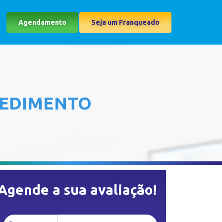
Agendamento
Seja um Franqueado
CEDIMENTO
Agende a sua avaliação!