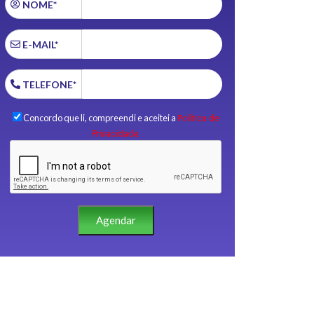
NOME*
E-MAIL*
TELEFONE*
Concordo que li, compreendi e aceitei a
Política de
Privacidade.
Agendar