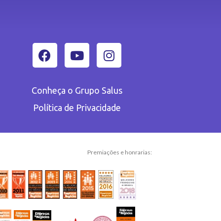
Conheça o Grupo Salus
Política de Privacidade
Premiações e honrarias: