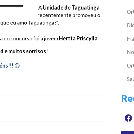
A
Unidade de Taguatinga
Or
recentemente promoveu o
 que eu amo Taguatinga?”.
Di
 do concurso foi a jovem
Hertta Priscylla
.
Fr
d e muitos sorrisos!
No
éns!!!
😉
Or
Sa
Re