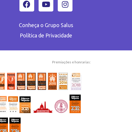
Conheça o Grupo Salus
Política de Privacidade
Premiações e honrarias: