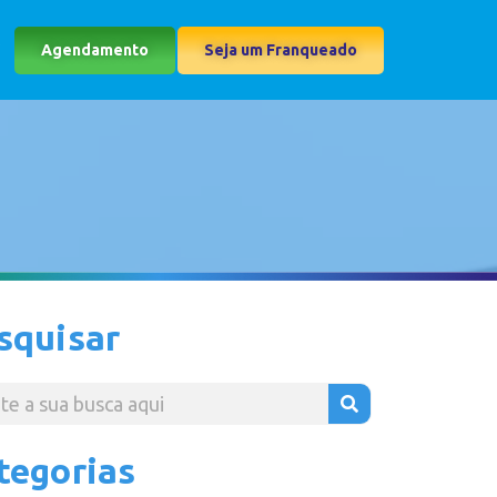
Agendamento
Seja um Franqueado
squisar
tegorias