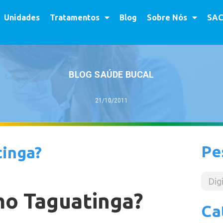
Unidades
Tratamentos
Blog
Sobre Nós
SAC
BLOG SAÚDE BUCAL
21/10/2011
Pe
tinga?
mo Taguatinga?
Ca