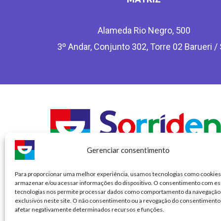
Alameda Rio Negro, 500
3º Andar, Conjunto 302, Torre 02 Barueri /
Gerenciar consentimento
Para proporcionar uma melhor experiência, usamos tecnologias como cookies
SORRIDENTS – RT: Dra Flávia Cristina Reis Augusto Mars
armazenar e/ou acessar informações do dispositivo. O consentimento com es
CRO CL: 7574
tecnologias nos permite processar dados como comportamento da navegação 
CRO/SP – 92.072
exclusivos neste site. O não consentimento ou a revogação do consentimento
afetar negativamente determinados recursos e funções.
RAZÃO SOCIAL: DSO DENTAL SERVICE OFFICE FRANQU