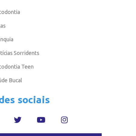
todontia
cas
anquia
tícias Sorridents
todontia Teen
úde Bucal
des sociais