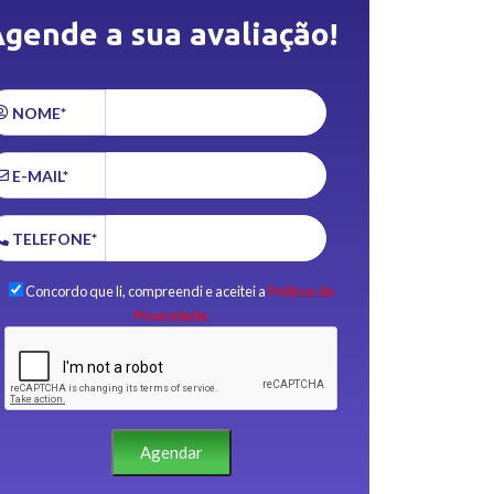
gende a sua avaliação!
NOME*
E-MAIL*
TELEFONE*
Concordo que li, compreendi e aceitei a
Política de
Privacidade.
Agendar