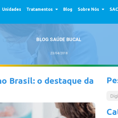
Unidades
Tratamentos
Blog
Sobre Nós
SAC
BLOG SAÚDE BUCAL
23/04/2018
Pe
o Brasil: o destaque da
Ca