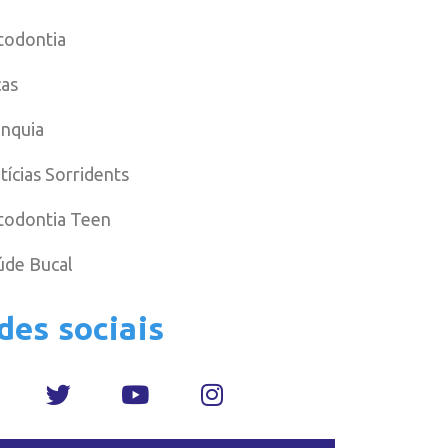
todontia
cas
anquia
tícias Sorridents
todontia Teen
úde Bucal
des sociais