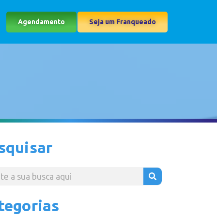
Agendamento
Seja um Franqueado
squisar
tegorias