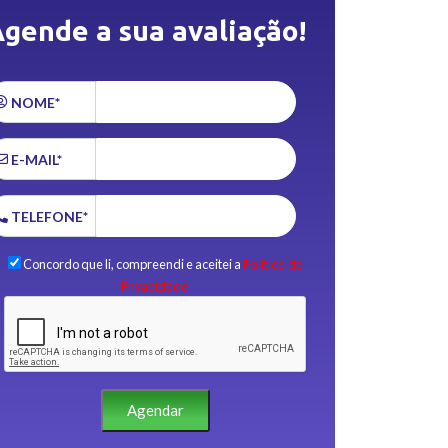
gende a sua avaliação!
NOME*
E-MAIL*
TELEFONE*
Concordo que li, compreendi e aceitei a
Política de
Privacidade.
Agendar