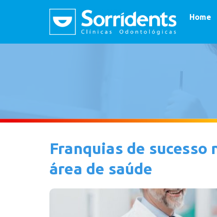
Home
Franquias de sucesso n
área de saúde