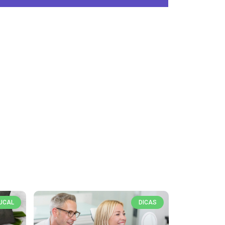
UCAL
DICAS