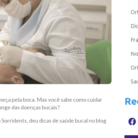
Or
Di
Fr
No
Or
Sa
Re
meça pela boca. Mas você sabe como cuidar
longe das doenças bucais?
 Sorridents, deu dicas de saúde bucal no blog