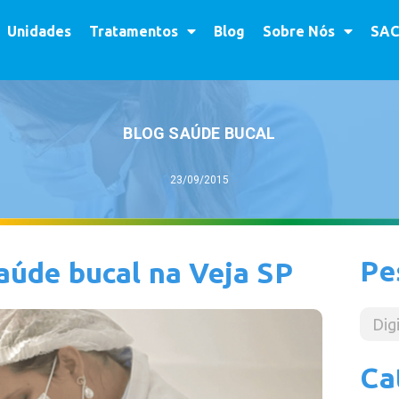
Unidades
Tratamentos
Blog
Sobre Nós
SAC
BLOG SAÚDE BUCAL
23/09/2015
Pe
saúde bucal na Veja SP
Ca