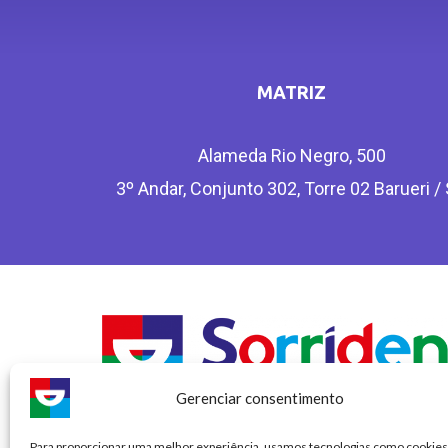
MATRIZ
Alameda Rio Negro, 500
3º Andar, Conjunto 302, Torre 02 Barueri /
Gerenciar consentimento
Para proporcionar uma melhor experiência, usamos tecnologias como cookies