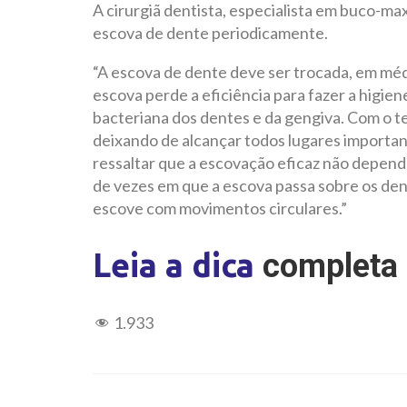
A cirurgiã dentista, especialista em buco-max
escova de dente periodicamente.
“A escova de dente deve ser trocada, em médi
escova perde a eficiência para fazer a higie
bacteriana dos dentes e da gengiva. Com o t
deixando de alcançar todos lugares importan
ressaltar que a escovação eficaz não depend
de vezes em que a escova passa sobre os de
escove com movimentos circulares.”
Leia a dica
completa 
1.933