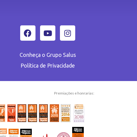
Conheça o Grupo Salus
Política de Privacidade
Premiações e honrarias: