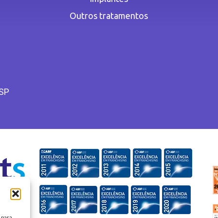
Outros tratamentos
 SP
 para