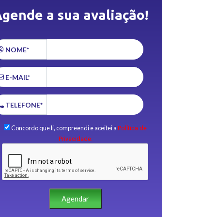
gende a sua avaliação!
NOME*
E-MAIL*
TELEFONE*
Concordo que li, compreendi e aceitei a
Política de
Privacidade.
Agendar