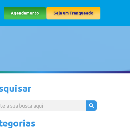
Agendamento
Seja um Franqueado
squisar
tegorias