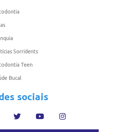
todontia
cas
anquia
tícias Sorridents
todontia Teen
úde Bucal
des sociais