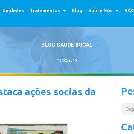
Unidades
Tratamentos
Blog
Sobre Nós
SAC
BLOG SAÚDE BUCAL
10/02/2010
Pe
staca ações socias da
Ca