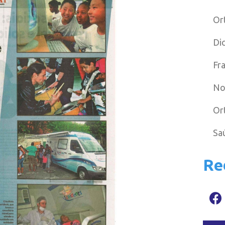
Or
Di
Fr
No
Or
Sa
Re