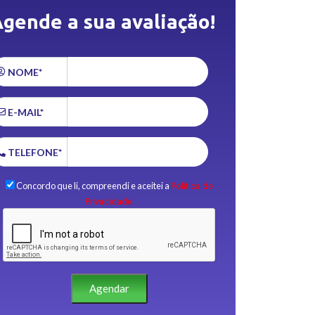
gende a sua avaliação!
NOME*
E-MAIL*
TELEFONE*
Concordo que li, compreendi e aceitei a
Política de
Privacidade.
Agendar