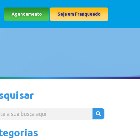
Agendamento
Seja um Franqueado
squisar
tegorias