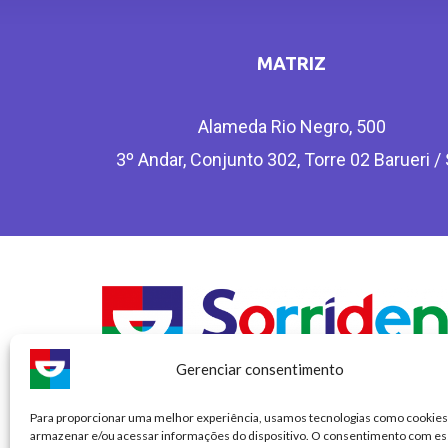
MATRIZ
Alameda Rio Negro, 500
3º Andar, Conjunto 302, Torre 02 Barueri /
Gerenciar consentimento
Para proporcionar uma melhor experiência, usamos tecnologias como cookies
SORRIDENTS – RT: Dra Flávia Cristina Reis Augusto Mars
armazenar e/ou acessar informações do dispositivo. O consentimento com es