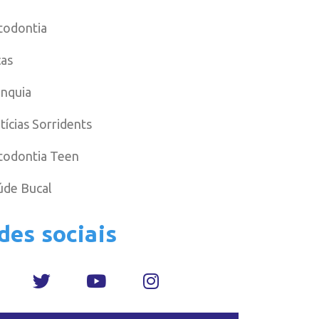
todontia
cas
anquia
tícias Sorridents
todontia Teen
úde Bucal
des sociais