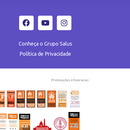
Conheça o Grupo Salus
Política de Privacidade
Premiações e honrarias: