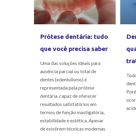
Prótese dentária: tudo
Den
que você precisa saber
qua
tra
Uma das soluções ideais para
ausência parcial ou total de
Todo
dentes (edentulismo) é
dent
representada pela prótese
Poré
dentária, capaz de oferecer
ocor
resultados satisfatórios em
acid
termos de função mastigatória,
estabilidade e estética. Apesar
de existirem técnicas modernas