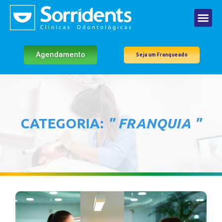
Agendamento
Seja um Franqueado
CATEGORIA:
" FRANQUIA "