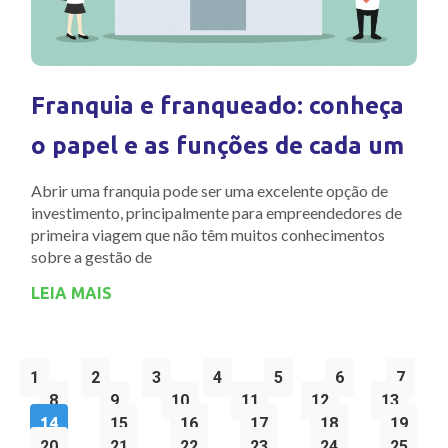
Franquia e franqueado: conheça
o papel e as funções de cada um
Abrir uma franquia pode ser uma excelente opção de
investimento, principalmente para empreendedores de
primeira viagem que não têm muitos conhecimentos
sobre a gestão de
LEIA MAIS
1
2
3
4
5
6
7
8
9
10
11
12
13
14
15
16
17
18
19
20
21
22
23
24
25