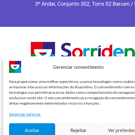
3º Andar, Conjunto 302, Torre 02 Barueri /
Gerenciar consentimento
Para proporcionar uma melhor experiência, usamos tecnologias como cookies
SORRIDENTS – RT: Dra Flávia Cristina Reis Augusto Mars
armazenar e/ou acessar informações do dispositivo. O consentimento com es
CRO CL: 7574
tecnologias nos permite processar dados como comportamento da navegação 
CRO/SP – 92.072
exclusivos neste site. O não consentimento ou a revogação do consentimento
afetar negativamente determinados recursos e funções.
RAZÃO SOCIAL: DSO DENTAL SERVICE OFFICE FRANQU
CNPJ: 06.962.952/0001-72
Gerenciar serviços
Aceitar
Rejeitar
Ver preferênc